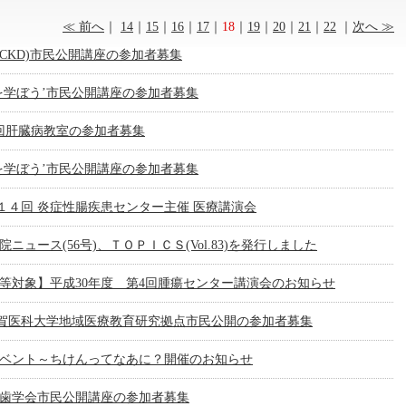
≪ 前へ
｜
14
｜
15
｜
16
｜
17
｜
18
｜
19
｜
20
｜
21
｜
22
｜
次へ ≫
CKD)市民公開講座の参加者募集
を学ぼう’市民公開講座の参加者募集
第1回肝臓病教室の参加者募集
を学ぼう’市民公開講座の参加者募集
第１４回 炎症性腸疾患センター主催 医療講演会
ニュース(56号)、ＴＯＰＩＣＳ(Vol.83)を発行しました
等対象】平成30年度 第4回腫瘍センター講演会のお知らせ
滋賀医科大学地域医療教育研究拠点市民公開の参加者募集
ベント～ちけんってなあに？開催のお知らせ
賀歯学会市民公開講座の参加者募集