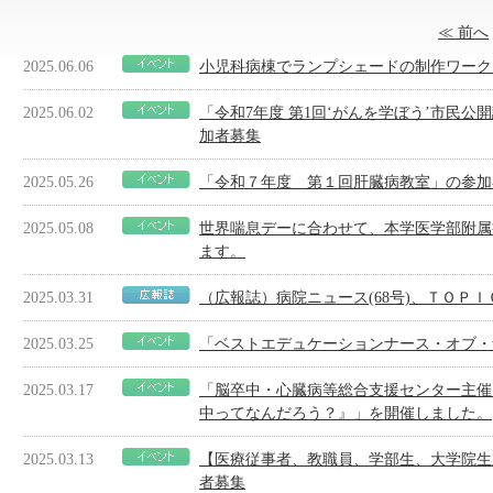
≪ 前へ
2025.06.06
小児科病棟でランプシェードの制作ワーク
2025.06.02
「令和7年度 第1回‘がんを学ぼう’市民
加者募集
2025.05.26
「令和７年度 第１回肝臓病教室」の参加
2025.05.08
世界喘息デーに合わせて、本学医学部附属
ます。
2025.03.31
（広報誌）病院ニュース(68号)、ＴＯＰＩＣＳ
2025.03.25
「ベストエデュケーションナース・オブ・
2025.03.17
「脳卒中・心臓病等総合支援センター主催
中ってなんだろう？』」を開催しました。
2025.03.13
【医療従事者、教職員、学部生、大学院生
者募集