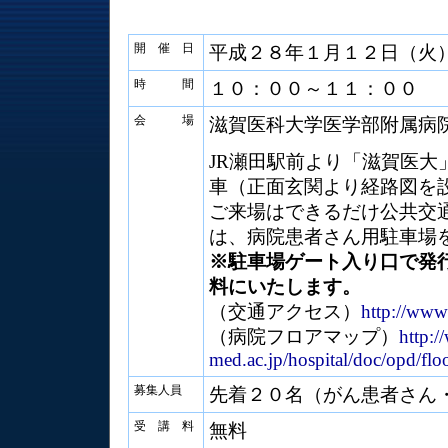
開 催 日
平成２８年１月１２日（火
時 間
１０：００～１１：００
会 場
滋賀医科大学医学部附属病
JR瀬田駅前より「滋賀医大
車（正面玄関より経路図を
ご来場はできるだけ公共交
は、病院患者さん用駐車場
※駐車場ゲート入り口で発
料にいたします。
（交通アクセス）
http://www.
（病院フロアマップ）
http:/
med.ac.jp/hospital/doc/opd/flo
募集人員
先着２０名（がん患者さん
受 講 料
無料