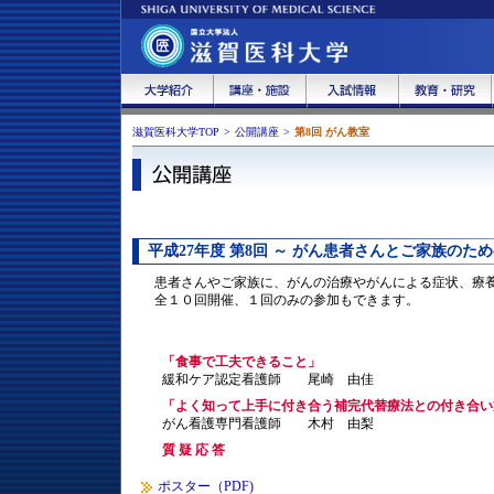
滋賀医科大学TOP
>
公開講座
>
第8回 がん教室
平成27年度 第8回 ～ がん患者さんとご家族のため
患者さんやご家族に、がんの治療やがんによる症状、療養
全１０回開催、１回のみの参加もできます。
「
食事で工夫できること
」
緩和ケア認定看護師 尾崎 由佳
「よく知って上手に付き合う補完代替療法との付き合い
がん看護専門看護師 木村 由梨
質 疑 応 答
ポスター（PDF)