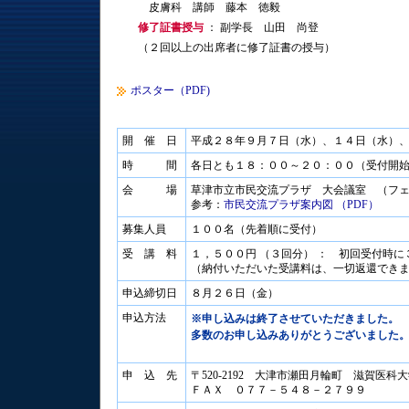
皮膚科 講師 藤本 徳毅
修了証書授与
： 副学長 山田 尚登
（２回以上の出席者に修了証書の授与）
ポスター（PDF)
開 催 日
平成２８年９月７日（水）、１４日（水）
時 間
各日とも１８：００～２０：００（受付開
会 場
草津市立市民交流プラザ 大会議室 （フ
参考：
市民交流プラザ案内図 （PDF）
募集人員
１００名（先着順に受付）
受 講 料
１，５００円 （３回分） ： 初回受付時
（納付いただいた受講料は、一切返還でき
申込締切日
８月２６日（金）
申込方法
※申し込みは終了させていただきました。
多数のお申し込みありがとうございました
申 込 先
〒520-2192 大津市瀬田月輪町 滋賀医
ＦＡＸ ０７７－５４８－２７９９