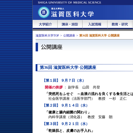
滋賀医科大学TOP
>
公開講座
>
第36回 滋賀医科大学 公開講座
第36回 滋賀医科大学 公開講座
【第１回】 ９月７日（水）
開催の挨拶
： 副学長 山田 尚登
「突然死をふせぐ ～血液の流れを良くする食生活と
社会医学講座（法医学部門） 教授 一杉 正仁
【第２回】 ９月１４日（水）
「健康と腸内細菌の関わり」
内科学講座（消化器） 教授 安藤 朗
【第３回】 ９月２１日（水）
「乾燥肌と、皮膚のお手入れ」