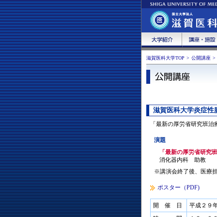
滋賀医科大学TOP
>
公開講座
>
滋賀医科大学炎症性
「最新の厚労省研究班治
演題
「最新の厚労省研究
消化器内科 助教 
※講演会終了後、医療
ポスター（PDF)
開 催 日
平成２９