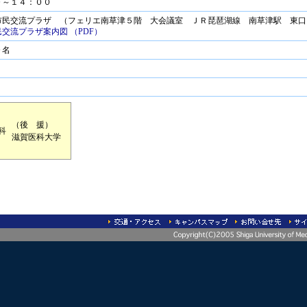
０～１４：００
市民交流プラザ （フェリエ南草津５階 大会議室 ＪＲ琵琶湖線 南草津駅 東口
民交流プラザ案内図 （PDF）
０名
（後 援）
科
滋賀医科大学