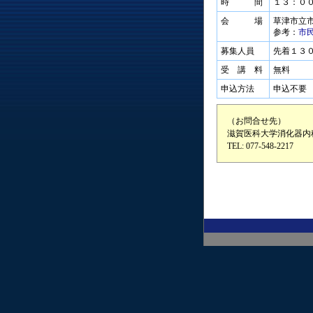
時 間
１３：０
会 場
草津市立
参考：
市
募集人員
先着１３
受 講 料
無料
申込方法
申込不要
（お問合せ先）
滋賀医科大学消化器内
TEL: 077-548-2217