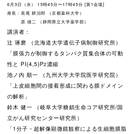
6月3日（水） 15時45分〜17時45分 [第1会場]
座長：長尾 耕治郎 （京都薬科大学）
原 雄二 （静岡県立大学薬学部）
講演者：
辻 琢磨 （北海道大学遺伝子病制御研究所）
「膜張力が制御するタンパク質集合体の可動
性と PI(4,5)P
濃縮
2
池ノ内 順一 （九州大学大学院医学研究院）
「上皮細胞間の接着形成に関わる膜ドメイン
の解析」
鈴木 健一 （岐阜大学糖鎖生命コア研究所/国
立がん研究センター研究所）
「1分子・超解像顕微鏡観察による生細胞膜脂