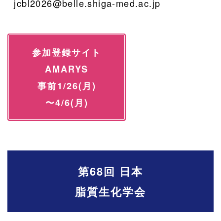
jcbl2026@belle.shiga-med.ac.jp
参加登録サイト
AMARYS
事前1/26(月)
〜4/6(月)
第68回 日本
脂質生化学会