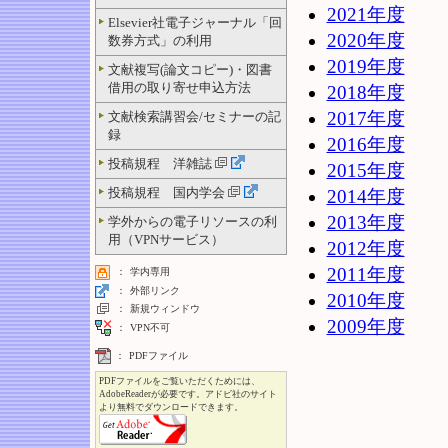
2021年度
Elsevier社電子ジャーナル「回
2020年度
数券方式」の利用
2019年度
文献複写(論文コピー)・図書
借用の取り寄せ申込方法
2018年度
2017年度
文献検索講習会/セミナーの記
録
2016年度
投稿規程 洋雑誌
2015年度
投稿規程 国内学会
2014年度
2013年度
学外からの電子リソースの利
用（VPNサービス）
2012年度
2011年度
：
学内専用
：
外部リンク
2010年度
：
新規ウィンドウ
2009年度
：
VPN不可
：
PDFファイル
PDFファイルをご覧いただくためには、
AdobeReaderが必要です。アドビ社のサイト
より無料でダウンロードできます。