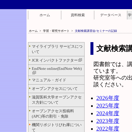
ホーム
資料検索
データベース
学
ホーム
>
学習・研究サポート
>
文献検索講習会/セミナーの記録
マイライブラリ サービスにつ
文献検索講
いて
JCR インパクトファクター
図書館では、
EndNote online(EndNote Web)
ています。
研究室等への
マニュアル・ガイド
談ください。
オープンアクセスについて
滋賀医科大学オープンアクセ
2026年度
ス方針について
2025年度
オープンアクセス投稿料
2024年度
(APC)等の割引・免除
2023年度
機関リポジトリびわ庫につい
2022年度
て