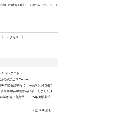
学講座（精神保健看護学）のホームページです！！
077-548-2394 〒520-2192 滋賀県大津市瀬田月輪町
アクセス
ッチコンテスト🎊
護の抄読会＠Online♪
 精神保健看護学ゼミ 卒業研究発表会🌸
看護科学学会学術集会に参加しました★
林製薬青い鳥財団 2025年度贈呈式・
» 続きを読む