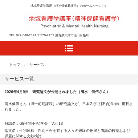
地域看護学講座（精神保健看護学）のホームページです
TEL.077-548-2394 〒520-2153 滋賀県大津市瀬田月輪町
トップ
›
サービス
サービス一覧
2026年4月9日 研究論文が公開されました（清水 健伍さん）
清水健伍さん（博士前期課程）の研究論文が、日本GI(性別不合)学会に掲載さ
れました。
雑誌名：GI(性別不合)学会 Vol. 18
論文名：性別違和・性別不合を有する人々の経験の把握と看護の役割および
課題に関する文献検討