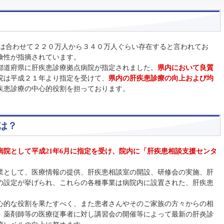
は合わせて２２０万人から３４０万人ぐらい存在すると言われてお
険性が指摘されています。
都道府県に肝疾患診療拠点病院が指定されました。
県内において良質
院は平成２１年より指定を受けて、
県内の肝疾患診療の向上および均
疾患診療の中心的役割を担っております。
は？
院として平成21年6月に指定を受け、院内に「肝疾患相談支援センタ
業として、医療情報の提供、肝疾患相談室の開設、研修会の実施、肝
の設定が挙げられ、これらの各種事業は病院内に設置された、肝疾患
心的な役割を果たすべく、また患者さんやそのご家族の方々からの相
、薬剤師等の医療従事者に対し講習会の開催等によって最新の肝炎診