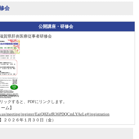
修会
公開講座・研修会
滋賀県肝炎医療従事者研修会
リックすると、PDFにリンクします。
ォーム】
m.us/meeting/register/EaiQHZufR36PDQCmLYAeLg#/registration
】２０２６年１月３０日（金）