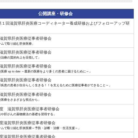
公開講座・研修会
第１回滋賀県肝炎医療コーディネーター養成研修およびフォローアップ研
滋賀県肝炎医療従事者研修会
ームで取り組む肝炎医療」
滋賀県肝炎医療従事者研修会
炎治療の質的向上を目指して」
滋賀県肝炎医療従事者研修会
医療 up to date ～最新の医療をより多くの患者に届けるために～」
滋賀県肝炎医療従事者研修会
肝疾患の患者が自分らしく生きる！！を支えるために医療従事者ができること～」
滋賀県肝炎医療従事者研修会
炎医療をさまざまな視点から」
度 滋賀県肝炎医療従事者研修会
炎や肝がんの薬物療法の基礎を習得する」
度滋賀県肝炎医療従事者研修会
ームで取り組む肝炎医療～予防・診断・治療・生活支援～」
度滋賀県肝炎医療従事者研修会