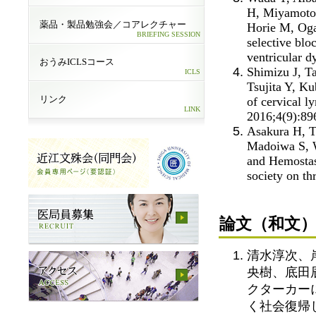
H, Miyamoto 
薬品・製品勉強会／コアレクチャー
Horie M, Ogaw
BRIEFING SESSION
selective bloc
ventricular d
おうみICLSコース
Shimizu J, T
ICLS
Tsujita Y, Ku
リンク
of cervical 
LINK
2016;4(9):89
Asakura H, T
Madoiwa S, W
and Hemostasi
society on t
論文
（和文
清水淳次、
央樹、底田
クターカー
く社会復帰した