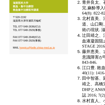
青井良太、
滋賀医科大学
救急・集中治療部
完.麻酔導入
救急集中治療医学講座
64(8): 822-8
〒520-2192
北村直美、
滋賀県大津市瀬田月輪町
道、山口剛
TEL 077-548-2636(ICU)
術の現状. 滋賀医
TEL 077-548-2929(事務)
辻田靖之、
FAX 077-548-2648(ICU)
血液凝固阻
FAX 077-548-2929(事務)
STAGE 2016; 
MAIL
hqqqicu@belle.shiga-med.ac.jp
藤井恵美、
意識障害が甲状
843-846.
江口豊. 敗
40(11): 1416
田中智基、
靖之、高橋完
DHPとAN
誌 2016; 7(2)
水村直人、