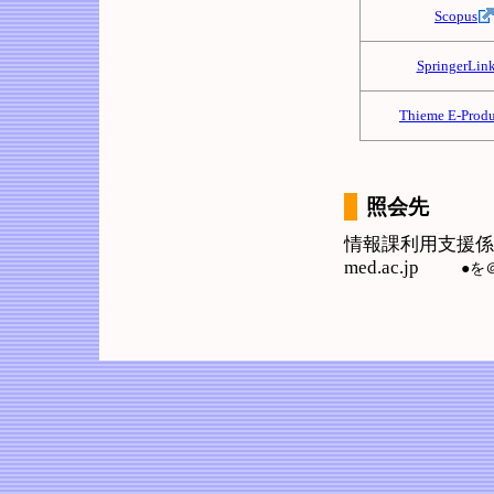
Scopus
SpringerLin
Thieme E-Produ
照会先
情報課利用支援係 Tel：0
med.ac.jp
●を