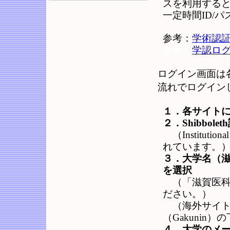
スを利用する
一定時間ID/
参考：
学術認証
参考：
学認ロ
ログイン画面は
流れでログイン
１．各サイト
２．Shibbol
（Instituti
れています。
３．大学名（滋賀医科大
を選択
（「滋賀医科大
ださい。）
（海外サイトで
（Gakunin
４．大学のメ