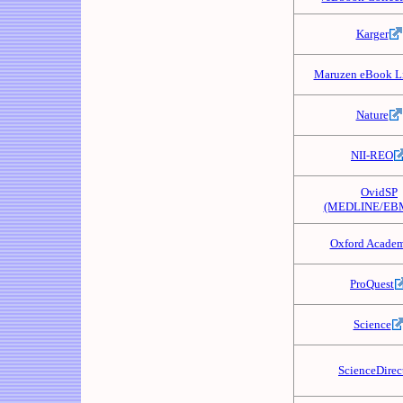
Karger
Maruzen eBook Li
Nature
NII-REO
OvidSP
(MEDLINE/EB
Oxford Academ
ProQuest
Science
ScienceDirec