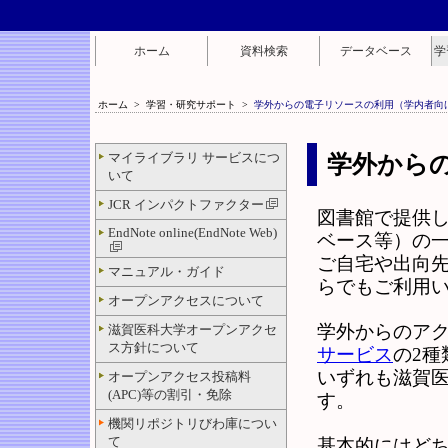
ホーム
資料検索
データベース
学
ホーム
>
学習・研究サポート
>
学外からの電子リソースの利用（学内者向
マイライブラリ サービスにつ
学外から
いて
JCR インパクトファクター
図書館で提供
EndNote online(EndNote Web)
ベース等）の
ご自宅や出向先
マニュアル・ガイド
らでもご利用
オープンアクセスについて
学外からのア
滋賀医科大学オープンアクセ
ス方針について
サービス
の2種
いずれも滋賀
オープンアクセス投稿料
(APC)等の割引・免除
す。
機関リポジトリびわ庫につい
て
基本的にはど