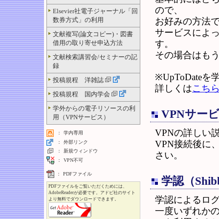
ので、
Elsevier社電子ジャーナル「回
数券方式」の利用
お好みの方法
サービスによ
文献複写(論文コピー)・図書
す。
借用の取り寄せ申込方法
その場合はも
文献検索講習会/セミナーの記
録
※UpToDa
投稿規程 洋雑誌
詳しくは
こち
投稿規程 国内学会
学外からの電子リソースの利
VPNサー
用（VPNサービス）
VPNの詳しい
：
学内専用
VPN接続後に
：
外部リンク
：
新規ウィンドウ
さい。
：
VPN不可
：
PDFファイル
学認（Shi
PDFファイルをご覧いただくためには、
AdobeReaderが必要です。アドビ社のサイト
学認によるロ
より無料でダウンロードできます。
一度いずれか