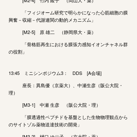
[M2-4] 竹内 綾子 （岡山大・薬）
「フィジオーム研究で明らかになった心筋細胞の膜
興奮－収縮－代謝連関の動的メカニズム」
[M2-5] 原 雄二 （静岡県大・薬）
「骨格筋再生における膜張力感知イオンチャネル群
の役割」
13:45 ミニシンポジウム3： DDS [A会場]
座長：異島優（京薬大）、中瀬生彦（阪公大院・
理）
[M3-1] 中瀬 生彦 （阪公大院・理）
「膜透過性ペプチドを基盤とした生物物理観点から
のサイトゾル薬物送達技術の開発」
[M3-2] 樋口 ゆり子 （京大院・薬）