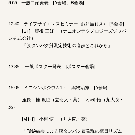
9:05 一般口頭発表 [A会場、B会場]
12:40 ライフサイエンスセミナー (お弁当付き) [B会場]
[L-1] 嶋根 三好 （ナニオンテクノロジーズジャパ
ン株式会社）
「膜タンパク質測定技術の進歩とこれから」
13:35 一般ポスター発表 [ポスター会場]
15:05 ミニシンポジウム1： 薬物治療 [A会場]
座長：桂 敏也（立命大・薬）、小柳 悟（九大院・
薬）
[M1-1] 小柳 悟 （九大院・薬）
「RNA編集による膜タンパク質発現の概日リズム