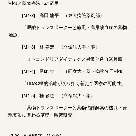
制御と薬物療法への応用」
[M1-2] 高田 龍平 （東大病院薬剤部）
「尿酸トランスポーターと痛風・高尿酸血症の薬物
治療」
[M1-3] 林 嘉宏 （立命館大学・薬）
「ミトコンドリアダイナミクス異常と造血器腫瘍」
[M1-4] 尾﨑 惠一 （同女大・薬・病態分子制御）
「HDAC標的治療が切り拓く新たな医療の可能性」
[M1-5] 桂 敏也 （立命館大・薬）
「薬物トランスポーターと薬物代謝酵素の機能・発
現変動に関わる基礎・臨床研究」
17:20 特別講演 [A会場]