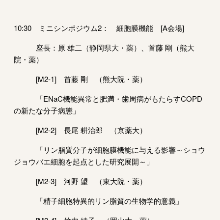
10:30 ミニシンポジウム2： 細胞膜機能 [A会場]
座長：原 雄二（静岡県大・薬）、首藤 剛（熊大
院・薬）
[M2-1] 首藤 剛 （熊大院・薬）
「ENaC機能異常と肥満・歯周病がもたらすCOPD
の新たな分子病態」
[M2-2] 長尾 耕治郎 （京薬大）
「リン脂質分子が細胞膜機能に与える影響～ショウ
ジョウバエ細胞を起点とした研究展開～」
[M2-3] 河野 望 （東大院・薬）
「精子細胞特異的リン脂質の生物学的意義」