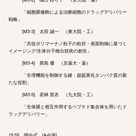
「細胞膜修飾による治療細胞のドラッグデリバリー
戦略」
[M3-3] 太田 誠一 （東大院・工）
「共役ポリマーナノ粒子の粒径・表面制御に基づく
イメージング/生体分子検出技術の創生」
[M3-4] 異島 優 （京薬大・薬）
「生理機能を制御する鍵：超硫黄化タンパク質の新
たな役割」
[M3-5] 若林 里衣 （九大院・工）
「生体膜と相互作用するペプチド集合体を用いたド
ラッグデリバリー」
15:55 閉会式 [A会場]