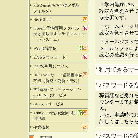
・学内無線LAN（su
FileZen(めるあど便／受取
設定を覚えさせ
フォルダ)
が必要です。
NextCloud
・ホームページ
Proself (学内専用ファイル
設定を覚えさせ
受け渡し用オンラインストレ
ージシステム)
・メールソフト
メールソフトに
Web会議開催
設定の確認を行
SPSSダウンロード
JMPの利用について
利用できるサ
UPKI Webサーバ証明書申請
方法（新規・更新・失効）
パスワードを
学術認証フェデレーション
(GakuNin)サービス
職員証など身分
ウンターまでお
eduroamサービス
ん。
TrunkCSV出力機能の利
また、申請時に
用申請
詳しくはこちら
作業依頼
パスワードの
：
学内専用