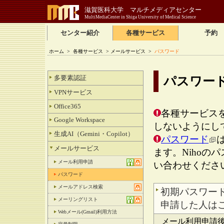
滋賀医科大学 マルチメディアセンター
MultiMediaCenter in Shiga University of Medical Science
センター紹介
各種サービス
予約
ホーム
>
各種サービス
>
メールサービス
>
パスワード
多要素認証
パスワー
VPNサービス
Office365
各種サービス
Google Workspace
しないようにし
生成AI（Gemini・Copilot）
パスワード
メールサービス
ます。Nihoの
メール利用申請
い合わせくださ
パスワード
メールアドレス検索
初期パスワード
メーリングリスト
申請した人はこ
Webメール(Gmail)利用方法
メール利用申請後