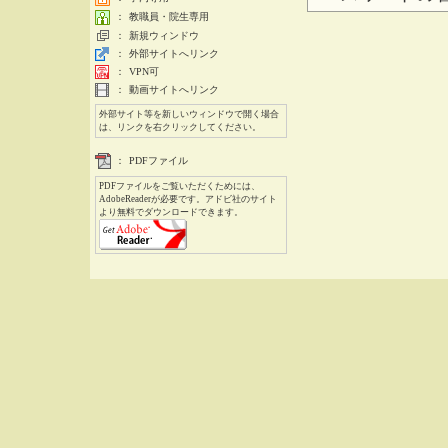
：
教職員・院生専用
：
新規ウィンドウ
：
外部サイトへリンク
：
VPN可
：
動画サイトへリンク
外部サイト等を新しいウィンドウで開く場合
は、リンクを右クリックしてください。
：
PDFファイル
PDFファイルをご覧いただくためには、
AdobeReaderが必要です。アドビ社のサイト
より無料でダウンロードできます。