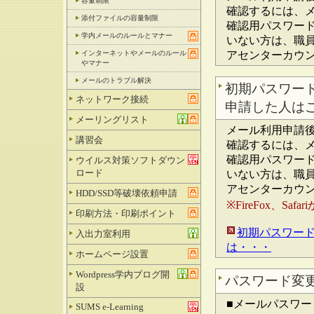
容量制限
確認するには、
添付ファイルの容量制限
確認用パスワー
学内メールのルールとマナー
いない方は、職
インターネットやメールのルール
アセンターカウ
やマナー
メールのトラブル解決
初期パスワード
ネットワーク接続
申請した人はこ
メーリングリスト
メール利用申請後
講習会
確認するには、
確認用パスワー
ウイルス対策ソフトダウン
ロード
いない方は、職
アセンターカウ
HDD/SSD等破壊依頼申請
※FireFox、Sa
印刷方法・印刷ポイント
初期パスワー
入出力室利用
は・・・
ホームページ設置
Wordpress学内ブログ開
パスワード変
設
■メールパスワー
SUMS e-Learning