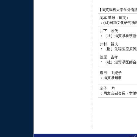
【滋賀医科大学学外有
岡本 道雄（顧問）
：(財)日独文化研究所
井下 照代
：（社）滋賀県看護協
井村 裕夫
：（財）先端医療振興
笠原 吉孝
：（社）滋賀県医師会
嘉田 由紀子
：滋賀県知事
金子 均
：同窓会副会長・労働