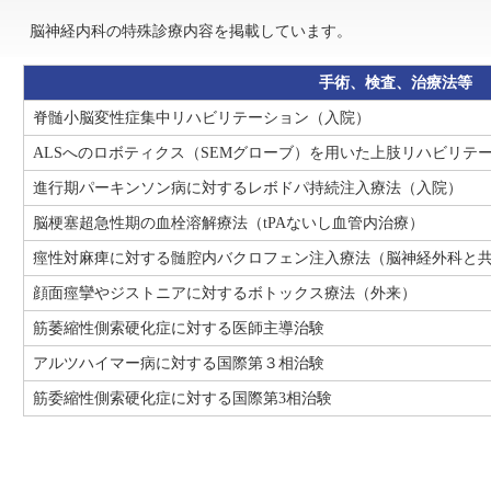
脳神経内科の特殊診療内容を掲載しています。
手術、検査、治療法等
脊髄小脳変性症集中リハビリテーション（入院）
ALSへのロボティクス（SEMグローブ）を用いた上肢リハビリテ
進行期パーキンソン病に対するレボドパ持続注入療法（入院）
脳梗塞超急性期の血栓溶解療法（tPAないし血管内治療）
痙性対麻痺に対する髄腔内バクロフェン注入療法（脳神経外科と
顔面痙攣やジストニアに対するボトックス療法（外来）
筋萎縮性側索硬化症に対する医師主導治験
アルツハイマー病に対する国際第３相治験
筋委縮性側索硬化症に対する国際第3相治験