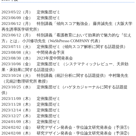
2023/05/22（月） 定例集団ゼミ
2023/06/09（金） 定例集団ゼミ
2023/06/12（月） 特別講義「傾向スコア勉強会」 藤井誠先生（大阪大学
再生誘導医学研究所）
2023/06/12（月） 特別講義「看護教育において効果的で魅力的な『伝え
方』とは」 小川修功先生（WaShPresso COMPANY 代表）
2023/07/11（火） 定例集団ゼミ（傾向スコア解析に関する話題提供）
2023/08/08（火） 中間発表会予演
2023/08/30（水） 2023年度中間発表会
2023/10/06（金） 定例集団ゼミ （システマティックレビュー、天井効
果・床効果に関する話題提供）
2023/10/24（火） 特別講義（統計分析に関する話題提供） 中村隆先生
（元統計数理研究所 教授）
2023/10/25（水） 定例集団ゼミ（ハゲタカジャーナルに関する話題提
供）
2023/11/09（木） 定例集団ゼミ
2023/11/28（木） 定例集団ゼミ
2023/12/14（木） 定例集団ゼミ
2023/12/27（木） 定例集団ゼミ
2024/01/09（木） 定例集団ゼミ
2024/02/02（金） 研究デザイン発表会・学位論文研究発表会（予演①）
2024/02/08（木） 研究デザイン発表会・学位論文研究発表会（予演②）