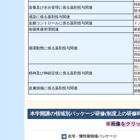
持
栄養及び水分管理に係る薬剤投与関連
脱
感染に係る薬剤投与関連
感
血糖コントロールに係る薬剤投与関連
イ
術後疼痛管理関連
硬
持
持
循環動態に係る薬剤投与関連
持
持
持
抗
精神及び神経症状に係る薬剤投与関連
抗
抗
抗
皮膚損傷に係る薬剤投与関連
調
本学開講の領域別パッケージ研修(制度上の研修
※画像をクリ
在宅・慢性期領域パッケージ