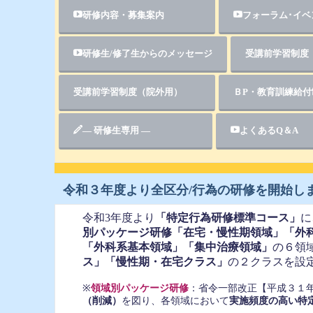
研修内容・募集案内
フォーラム･イベ
研修生/修了生からのメッセージ
受講前学習制
受講前学習制度（院外用）
ＢP・教育訓
― 研修生専用 ―
よくあ
令和３年度より全区分/行為の研修を開始し
令和3年度より
「特定行為研修標準コース」
に
別パッケージ研修
「在宅・慢性期領域」「外
「外科系基本領域」「集中治療領域」
の６領
ス」「慢性期・在宅クラス」
の２クラスを設
※
領域別パッケージ研修
：
省令一部改正【平成３１
（削減）
を図り、各領域において
実施頻度の高い特