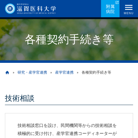
メ
附属
病院
イ
MENU
ン
コ
各種契約手続き等
ン
テ
ン
ツ
に
研究・産学官連携
産学官連携
各種契約手続き等
home
移
動
パ
技術相談
ン
く
ず
技術相談窓口を設け、民間機関等からの技術相談を
積極的に受け付け、産学官連携コーディネーターが