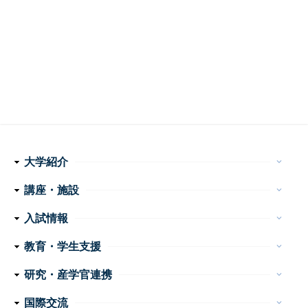
大学紹介
keyboard_arrow_down
理念・使命
学長メッセージ
特色ある取り組み
運営組織
情報公開
講座・施設
keyboard_arrow_down
フ
医学科
看護学科
附属病院
センター・施設等
入試情報
keyboard_arrow_down
ッ
医学部 医学科・看護学科
大学院医学系研究科
大学案内
イベント
お問い合わせ
教育・学生支援
keyboard_arrow_down
タ
教育
学生生活
特色ある教育プログラム
諸手続・諸証明
学生相談
研究・産学官連携
ー
keyboard_arrow_down
産学官連携
重点プロジェクト・研究成果
研究支援
研究公正
ナ
国際交流
keyboard_arrow_down