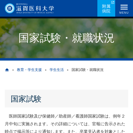
メ
附属
病院
イ
MENU
ン
コ
国家試験・就職状況
ン
テ
ン
ツ
に
教育・学生支援
学生生活
国家試験・就職状況
home
移
動
パ
国家試験
ン
く
医師国家試験及び保健師／助産師／看護師国家試験は、例年２
ず
月中旬に実施されます。その詳細については、官報に告示された
時点で掲示等により通知します。また、卒業見込者を対象とした