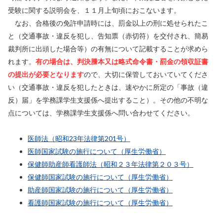
受験に関する説明会を、１１月上旬頃におこないます。
なお、合格後の免許申請時には、罰金以上の刑に処せられたこ
と（交通事故・違反を犯し、告知票（赤切符）を交付され、簡易
裁判所に出頭した場合等）の有無について記載することが求めら
れます。
有の場合は、判決謄本又は略式命令書・罰金の領収証書
の提出が必要となります
ので、大切に保管しておいていてくださ
い（交通事故・違反を犯したときは、速やかに所定の「事故（違
反）届」を学務課学生支援係へ提出すること）。その他の不明な
点については、学務課学生支援係へ問い合わせてください。
医師法（昭和23年法律第201号）
医師国家試験の施行について（厚生労働省）
保健師助産師看護師法（昭和２３年法律第２０３号）
保健師国家試験の施行について（厚生労働省）
助産師国家試験の施行について（厚生労働省）
看護師国家試験の施行について（厚生労働省）