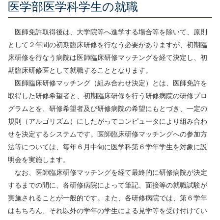
医学部医学科学生の就職
医師免許取得後は、大学院等へ進学する場合等を除いて、原則
として２年間の初期臨床研修を行なう必要がありますが、初期臨
床研修を行なう病院は医師臨床研修マッチングを経て決定し、初
期臨床研修医として就職することとなります。
医師臨床研修マッチング（組み合わせ決定）とは、医師免許を
取得した研修希望者と、初期臨床研修を行う研修病院の研修プロ
グラムとを、研修希望者及び研修病院の希望にもとづき、一定の
規則（アルゴリズム）にしたがってコンピュータにより組み合わ
せを決定するシステムです。医師臨床研修マッチングへの参加方
法等については、毎年６月中旬に医学科第６学年学生を対象に説
明会を実施します。
なお、医師臨床研修マッチングを経て最終的に研修病院が決定
するまでの間に、各研修病院によって筆記、面接等の就職試験が
実施されることが一般的です。また、各研修病院では、第６学年
はもちろん、それ以外の学年の学生による見学等を受け付けてい