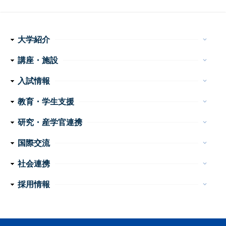
大学紹介
keyboard_arrow_down
理念・使命
学長メッセージ
特色ある取り組み
運営組織
情報公開
講座・施設
keyboard_arrow_down
フ
医学科
看護学科
附属病院
センター・施設等
入試情報
keyboard_arrow_down
ッ
医学部 医学科・看護学科
大学院医学系研究科
大学案内
イベント
お問い合わせ
教育・学生支援
keyboard_arrow_down
タ
教育
学生生活
特色ある教育プログラム
諸手続・諸証明
学生相談
研究・産学官連携
ー
keyboard_arrow_down
産学官連携
重点プロジェクト・研究成果
研究支援
研究公正
ナ
国際交流
keyboard_arrow_down
ビ
外国人留学生の手引き
国際交流会館
社会連携
keyboard_arrow_down
ゲ
公開講座
高大連携
地域医療教育研究拠点
震災支援
採用情報
keyboard_arrow_down
ー
教員
事務職員・技術職員（常勤）
事務系・技術系職員（非常勤）
看護職員・看護補助者
医療技術職員
障害者雇用（非常勤）
シ