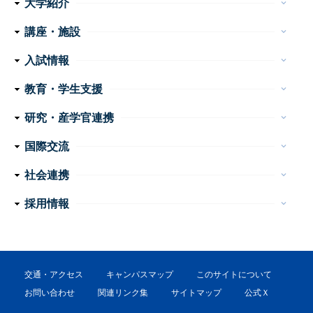
大学紹介
keyboard_arrow_down
理念・使命
学長メッセージ
特色ある取り組み
運営組織
情報公開
講座・施設
keyboard_arrow_down
フ
医学科
看護学科
附属病院
センター・施設等
入試情報
keyboard_arrow_down
ッ
医学部 医学科・看護学科
大学院医学系研究科
大学案内
イベント
お問い合わせ
教育・学生支援
keyboard_arrow_down
タ
教育
学生生活
特色ある教育プログラム
諸手続・諸証明
学生相談
研究・産学官連携
ー
keyboard_arrow_down
産学官連携
重点プロジェクト・研究成果
研究支援
研究公正
ナ
国際交流
keyboard_arrow_down
ビ
外国人留学生の手引き
国際交流会館
社会連携
keyboard_arrow_down
ゲ
公開講座
高大連携
地域医療教育研究拠点
震災支援
採用情報
keyboard_arrow_down
ー
教員
事務職員・技術職員（常勤）
事務系・技術系職員（非常勤）
看護職員・看護補助者
医療技術職員
障害者雇用（非常勤）
シ
ョ
交通・アクセス
キャンパスマップ
このサイトについて
ン
お問い合わせ
関連リンク集
サイトマップ
公式Ｘ