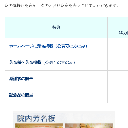
謝の気持ちを込め、次のとおり謝意を表明させていただきます。
特典
10
ホームページに芳名掲載（公表可の方のみ）
芳名板へ芳名掲載
（公表可の方のみ）
感謝状の贈呈
記念品の贈呈