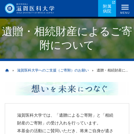
メ
附属
病院
イ
MENU
ン
遺贈・相続財産によるご寄
コ
ン
附について
テ
ン
ツ
に
滋賀医科大学へのご支援（ご寄附）のお願い
遺贈・相続財産によるご寄附について
home
移
動
パ
ン
く
滋賀医科大学では、「遺贈によるご寄附」と「相続
ず
財産のご寄附」の受け入れを行っています。
本基金の活動にご賛同いただき、将来ご自身が遺さ