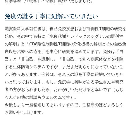
科学講座（生物学）の助教に就任いたしました。
免疫の謎を丁寧に紐解いていきたい
滋賀医科大学就任後は、自己免疫疾患および制御性T細胞の研究を
始め、その中でも特に「免疫代謝とレドックスシグナルの関係性
の解明」と「CD8陽性制御性T細胞の分化機構の解明とその自己免
疫疾患治療への応用」を中心に研究を進めています。免疫は「自
己」と「非自己」を識別し、「非自己」である病原体などを排除
する生体防衛システムですが、まだまだ明らかになっていないこ
とが多々あります。今後は、それらの謎を丁寧に紐解いていきた
いと思っております。もし、免疫学に興味がある学生さんや研究
者の方がおられましたら、お声がけいただけると幸いです（もち
ろんその他の雑談もウェルカムです）。
今後もより一層精進してまいりますので、ご指導のほどよろしく
お願い申し上げます。