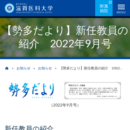
メ
附属
病院
イ
MENU
ン
【勢多だより】新任教員の
コ
ン
紹介 2022年9月号
テ
ン
ツ
に
お知らせ
お知らせ
【勢多だより】新任教員の紹介 2022年9月号
home
移
動
パ
ン
（2022年9月号）
く
ず
新任教員の紹介