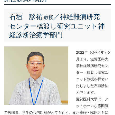
石垣 診祐
／神経難病研究
教授
センター橋渡し研究ユニット神
経診断治療学部門
2022年（令和4年）5
月より、滋賀医科大
学神経難病研究セン
ター・橋渡し研究ユ
ニット教授を拝命い
たしました石垣診祐
と申します。
滋賀医科大学は、ア
ットホームな雰囲気
で教職員、学生の心的距離がとても近く、また基礎・臨床ともに