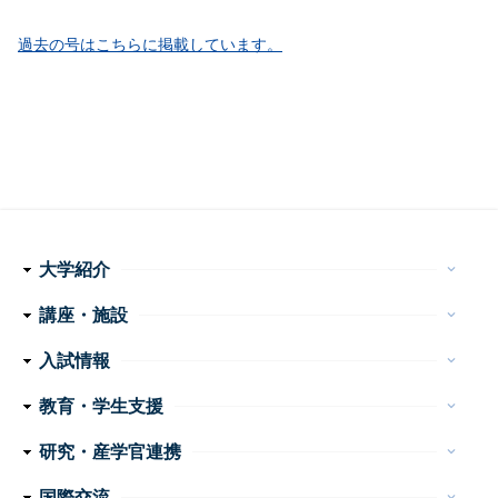
過去の号はこちらに掲載しています。
大学紹介
keyboard_arrow_down
理念・使命
学長メッセージ
特色ある取り組み
運営組織
情報公開
講座・施設
keyboard_arrow_down
フ
医学科
看護学科
附属病院
センター・施設等
入試情報
keyboard_arrow_down
ッ
医学部 医学科・看護学科
大学院医学系研究科
大学案内
イベント
お問い合わせ
教育・学生支援
keyboard_arrow_down
タ
教育
学生生活
特色ある教育プログラム
諸手続・諸証明
学生相談
研究・産学官連携
ー
keyboard_arrow_down
産学官連携
重点プロジェクト・研究成果
研究支援
研究公正
ナ
国際交流
keyboard_arrow_down