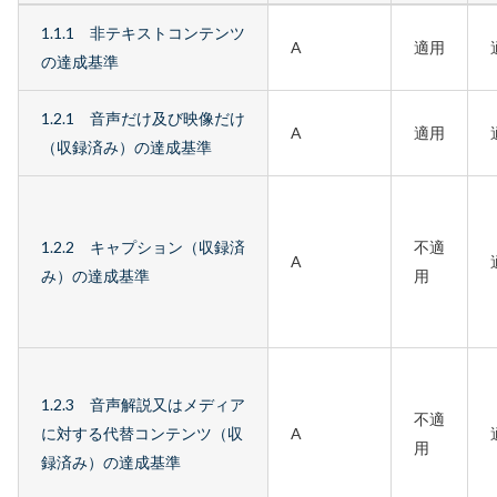
JIS
1.1.1 非テキストコンテンツ
X
A
適用
の達成基準
8341-
3:2016
1.2.1 音声だけ及び映像だけ
附
A
適用
（収録済み）の達成基準
属
書
JB
1.2.2 キャプション（収録済
不適
に
A
み）の達成基準
用
基
づ
く
試
験
1.2.3 音声解説又はメディア
不適
達
に対する代替コンテンツ（収
A
用
成
録済み）の達成基準
基