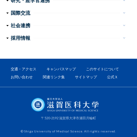
研究・産学官連携
ー
keyboard_arrow_down
産学官連携
重点プロジェクト・研究成果
研究支援
研究公正
ナ
国際交流
keyboard_arrow_down
ビ
外国人留学生の手引き
国際交流会館
社会連携
keyboard_arrow_down
ゲ
公開講座
高大連携
地域医療教育研究拠点
震災支援
採用情報
keyboard_arrow_down
ー
教員
事務職員・技術職員（常勤）
事務系・技術系職員（非常勤）
看護職員・看護補助者
医療技術職員
障害者雇用（非常勤）
シ
ョ
交通・アクセス
キャンパスマップ
このサイトについて
ン
お問い合わせ
関連リンク集
サイトマップ
公式Ｘ
フ
ッ
タ
〒520-2192 滋賀県大津市瀬田月輪町
ー
リ
© Shiga University of Medical Science. All rights reserved.