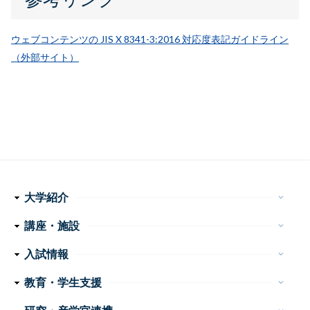
ウェブコンテンツの JIS X 8341-3:2016 対応度表記ガイドライン
（外部サイト）
大学紹介
keyboard_arrow_down
理念・使命
学長メッセージ
特色ある取り組み
運営組織
情報公開
講座・施設
keyboard_arrow_down
フ
医学科
看護学科
附属病院
センター・施設等
入試情報
keyboard_arrow_down
ッ
医学部 医学科・看護学科
大学院医学系研究科
大学案内
イベント
お問い合わせ
教育・学生支援
keyboard_arrow_down
タ
教育
学生生活
特色ある教育プログラム
諸手続・諸証明
学生相談