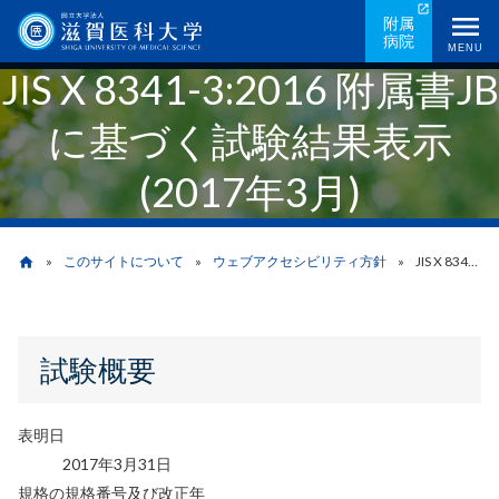
メ
附属
病院
イ
MENU
JIS X 8341-3:2016 附属書JB
ン
コ
に基づく試験結果表示
ン
テ
(2017年3月)
ン
ツ
に
このサイトについて
ウェブアクセシビリティ方針
JIS X 8341-3:2016 附属書JBに基づく試験結果表示(2017年3月)
home
移
動
パ
試験概要
ン
く
表明日
ず
2017年3月31日
規格の規格番号及び改正年