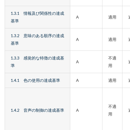
準
チ
1.3.1 情報及び関係性の達成
A
適用
ェ
基準
ッ
ク
1.3.2 意味のある順序の達成
A
適用
リ
基準
ス
ト
1.3.3 感覚的な特徴の達成基
不適
A
準
用
1.4.1 色の使用の達成基準
A
適用
不適
1.4.2 音声の制御の達成基準
A
用