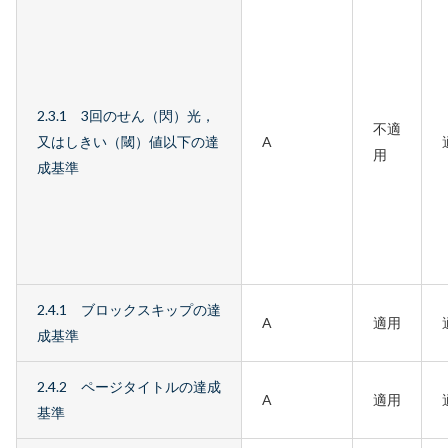
2.3.1 3回のせん（閃）光，
不適
又はしきい（閾）値以下の達
A
用
成基準
2.4.1 ブロックスキップの達
A
適用
成基準
2.4.2 ページタイトルの達成
A
適用
基準