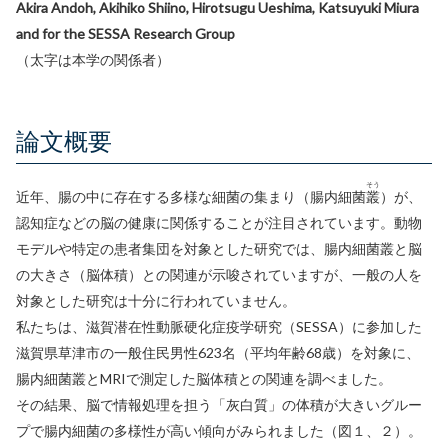
Akira Andoh, Akihiko Shiino, Hirotsugu Ueshima, Katsuyuki Miura
and for the SESSA Research Group
（太字は本学の関係者）
論文概要
そう
近年、腸の中に存在する多様な細菌の集まり（腸内細菌
叢
）が、
認知症などの脳の健康に関係することが注目されています。動物
モデルや特定の患者集団を対象とした研究では、腸内細菌叢と脳
の大きさ（脳体積）との関連が示唆されていますが、一般の人を
対象とした研究は十分に行われていません。
私たちは、滋賀潜在性動脈硬化症疫学研究（SESSA）に参加した
滋賀県草津市の一般住民男性623名（平均年齢68歳）を対象に、
腸内細菌叢とMRIで測定した脳体積との関連を調べました。
その結果、脳で情報処理を担う「灰白質」の体積が大きいグルー
プで腸内細菌の多様性が高い傾向がみられました（図１、２）。