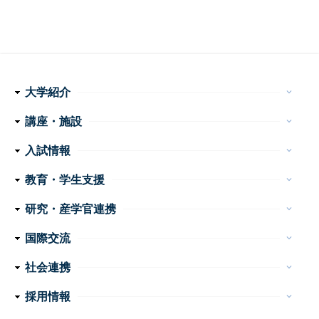
大学紹介
keyboard_arrow_down
理念・使命
学長メッセージ
特色ある取り組み
運営組織
情報公開
講座・施設
keyboard_arrow_down
フ
医学科
看護学科
附属病院
センター・施設等
入試情報
keyboard_arrow_down
ッ
医学部 医学科・看護学科
大学院医学系研究科
大学案内
イベント
お問い合わせ
教育・学生支援
keyboard_arrow_down
タ
教育
学生生活
特色ある教育プログラム
諸手続・諸証明
学生相談
研究・産学官連携
ー
keyboard_arrow_down
産学官連携
重点プロジェクト・研究成果
研究支援
研究公正
ナ
国際交流
keyboard_arrow_down
ビ
外国人留学生の手引き
国際交流会館
社会連携
keyboard_arrow_down
ゲ
公開講座
高大連携
地域医療教育研究拠点
震災支援
採用情報
keyboard_arrow_down
ー
教員
事務職員・技術職員（常勤）
事務系・技術系職員（非常勤）
看護職員・看護補助者
医療技術職員
障害者雇用（非常勤）