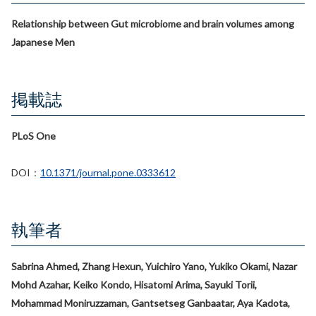
Relationship between Gut microbiome and brain volumes among
Japanese Men
掲載誌
PLoS One
DOI：
10.1371/journal.pone.0333612
執筆者
Sabrina Ahmed, Zhang Hexun, Yuichiro Yano, Yukiko Okami, Nazar
Mohd Azahar, Keiko Kondo, Hisatomi Arima, Sayuki Torii,
Mohammad Moniruzzaman, Gantsetseg Ganbaatar, Aya Kadota,