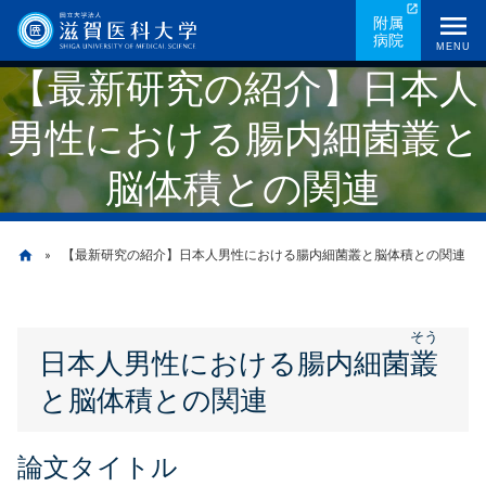
メ
附属
病院
イ
MENU
【最新研究の紹介】日本人
ン
コ
男性における腸内細菌叢と
ン
テ
脳体積との関連
ン
ツ
に
【最新研究の紹介】日本人男性における腸内細菌叢と脳体積との関連
home
移
動
パ
そう
日本人男性における腸内細菌
叢
ン
と脳体積との関連
く
ず
論文タイトル