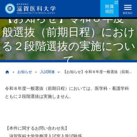
メ
附属
病院
イ
【お知らせ】令和８年度一
MENU
ン
般選抜（前期日程）におけ
コ
ン
る２段階選抜の実施につい
テ
ン
て
ツ
に
お知らせ
入試関連
【お知らせ】令和８年度一般選抜（前期日程）における２段階選抜の実施について
home
移
動
令和８年度一般選抜（前期日程）においては、医学科・看護学科
パ
ともに２段階選抜は実施しません。
ン
く
ず
【本件に関するお問い合わせ先】
滋賀医科大学学務課入試室入学試験係