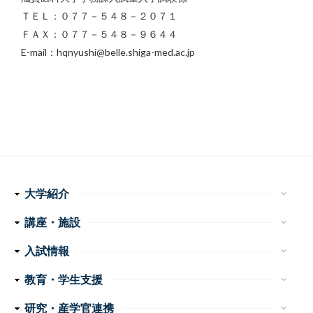
ＴＥＬ：０７７－５４８－２０７１
ＦＡＸ：０７７－５４８－９６４４
E-mail：hqnyushi@belle.shiga-med.ac.jp
大学紹介
keyboard_arrow_down
理念・使命
学長メッセージ
特色ある取り組み
運営組織
情報公開
講座・施設
keyboard_arrow_down
フ
医学科
看護学科
附属病院
センター・施設等
入試情報
keyboard_arrow_down
ッ
医学部 医学科・看護学科
大学院医学系研究科
大学案内
イベント
お問い合わせ
教育・学生支援
keyboard_arrow_down
タ
教育
学生生活
特色ある教育プログラム
諸手続・諸証明
学生相談
研究・産学官連携
keyboard_arrow_down