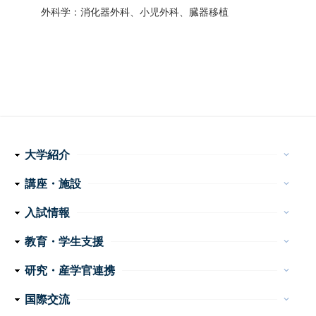
外科学：消化器外科、小児外科、臓器移植
大学紹介
keyboard_arrow_down
理念・使命
学長メッセージ
特色ある取り組み
運営組織
情報公開
講座・施設
keyboard_arrow_down
フ
医学科
看護学科
附属病院
センター・施設等
入試情報
keyboard_arrow_down
ッ
医学部 医学科・看護学科
大学院医学系研究科
大学案内
イベント
お問い合わせ
教育・学生支援
keyboard_arrow_down
タ
教育
学生生活
特色ある教育プログラム
諸手続・諸証明
学生相談
研究・産学官連携
ー
keyboard_arrow_down
産学官連携
重点プロジェクト・研究成果
研究支援
研究公正
ナ
国際交流
keyboard_arrow_down