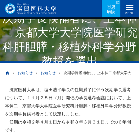
メ
附属
病院
イ
次期学長候補者に、上本伸
MENU
ン
二 京都大学大学院医学研究
コ
ン
科肝胆膵・移植外科学分野
テ
ン
教授を選出
ツ
に
お知らせ
お知らせ
次期学長候補者に、上本伸二 京都大学大学院医学研究科肝胆膵・移植外科学分野教授を選出
home
移
動
滋賀医科大学は、塩田浩平学長の任期満了に伴う次期学長選考
パ
について、１１月２５日（月）開催の学長選考会議において、上
ン
本伸二 京都大学大学院医学研究科肝胆膵・移植外科学分野教授
を次期学長候補者として決定しました。
く
任期は令和２年４月１日から令和８年３月３１日までの６年間
ず
です。