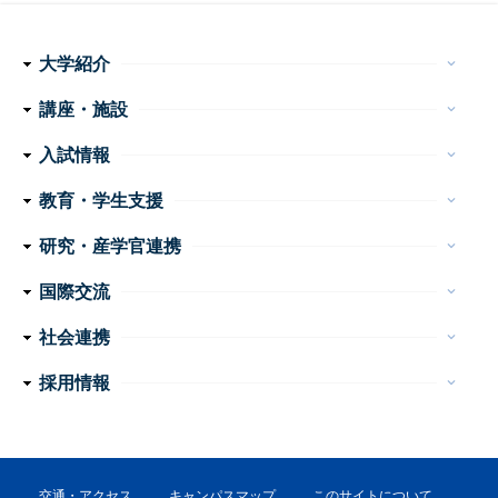
大学紹介
keyboard_arrow_down
理念・使命
学長メッセージ
特色ある取り組み
運営組織
情報公開
講座・施設
keyboard_arrow_down
フ
医学科
看護学科
附属病院
センター・施設等
入試情報
keyboard_arrow_down
ッ
医学部 医学科・看護学科
大学院医学系研究科
大学案内
イベント
お問い合わせ
教育・学生支援
keyboard_arrow_down
タ
教育
学生生活
特色ある教育プログラム
諸手続・諸証明
学生相談
研究・産学官連携
ー
keyboard_arrow_down
産学官連携
重点プロジェクト・研究成果
研究支援
研究公正
ナ
国際交流
keyboard_arrow_down
ビ
外国人留学生の手引き
国際交流会館
社会連携
keyboard_arrow_down
ゲ
公開講座
高大連携
地域医療教育研究拠点
震災支援
採用情報
keyboard_arrow_down
ー
教員
事務職員・技術職員（常勤）
事務系・技術系職員（非常勤）
看護職員・看護補助者
医療技術職員
障害者雇用（非常勤）
シ
ョ
交通・アクセス
キャンパスマップ
このサイトについて