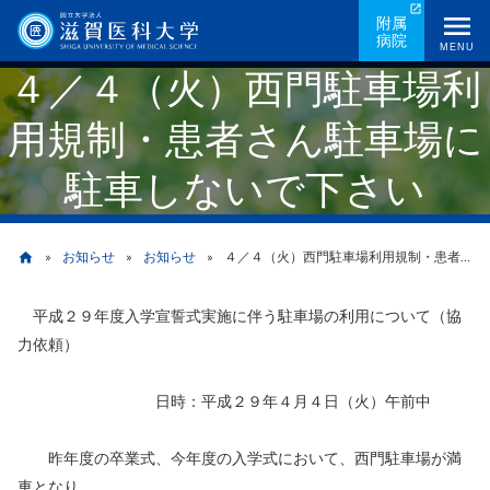
メ
附属
病院
イ
MENU
４／４（火）西門駐車場利
ン
コ
用規制・患者さん駐車場に
ン
テ
駐車しないで下さい
ン
ツ
に
お知らせ
お知らせ
４／４（火）西門駐車場利用規制・患者さん駐車場に駐車しないで下さい
home
移
動
平成２９年度入学宣誓式実施に伴う駐車場の利用について（協
パ
力依頼）
ン
日時：平成２９年４月４日（火）午前中
く
ず
昨年度の卒業式、今年度の入学式において、西門駐車場が満
車となり、