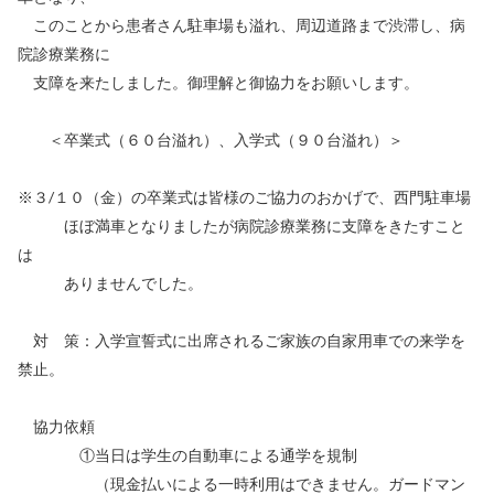
このことから患者さん駐車場も溢れ、周辺道路まで渋滞し、病
院診療業務に
支障を来たしました。御理解と御協力をお願いします。
＜卒業式（６０台溢れ）、入学式（９０台溢れ）＞
※３/１０（金）の卒業式は皆様のご協力のおかげで、西門駐車場
ほぼ満車となりましたが病院診療業務に支障をきたすこと
は
ありませんでした。
対 策：入学宣誓式に出席されるご家族の自家用車での来学を
禁止。
協力依頼
①当日は学生の自動車による通学を規制
（現金払いによる一時利用はできません。ガードマン