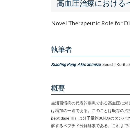
く
高血圧治療におけるペプチ
ず
Novel Therapeutic Role for Di
執筆者
Xiaoling Pang
,
Akio Shimizu
, Souichi Kurita 
概要
生活習慣病の代表的疾患である高血圧に対
は増加の一途である。このことは既存の治療薬
peptidase Ⅲ）は分子量約80kDa
解するペプチド分解酵素である。これまでに