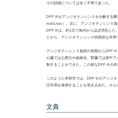
その詳細については全く不明であった。
DPP ⅢがアンジオテンシンⅡを分解する
mol/L/sec）。次に、アンジオテンシ
DPP Ⅲは、約1日で体内からほぼ消失し
とから、アンジオテンシンⅡ特異的な作用
アンジオテンシンⅡ負荷の初期からDPP 
心臓では心肥大や線維化、腎臓では尿中ア
制することができた。この様なDPP Ⅲの
このように本研究では、DPP Ⅲのアンジ
圧作用を発揮することを突き止めた。さらに
文責