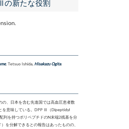
e Ⅲの新たな役割
nsion.
ume
, Tetsuo Ishida,
Hisakazu Ogita
.
のの、日本を含む先進国では高血圧患者数
ている。DPP Ⅲ（Dipeptidyl
定の配列を持つポリペプチドのN末端2残基を分
ド）を分解できるとの報告はあったものの、