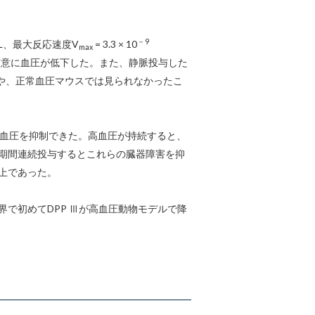
－9
l/L、最大反応速度V
= 3.3 × 10
max
、有意に血圧が低下した。また、静脈投与した
スや、正常血圧マウスでは見られなかったこ
高血圧を抑制できた。高血圧が持続すると、
長期間連続投与するとこれらの臓器障害を抑
上であった。
で初めてDPP Ⅲが高血圧動物モデルで降