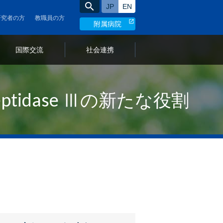
search
日本語サイト
English site
研究者の方
教職員の方
附属病院
言
国際交流
社会連携
語
の
切
ptidase Ⅲの新たな役割
り
替
え