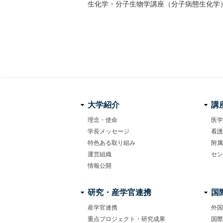
生化学・分子生物学講座（分子病態生化学
大学紹介
講
理念・使命
医学
学長メッセージ
看護
フ
特色ある取り組み
附属
ッ
運営組織
セン
情報公開
タ
ー
研究・産学官連携
国
ナ
産学官連携
外国
重点プロジェクト・研究成果
国際