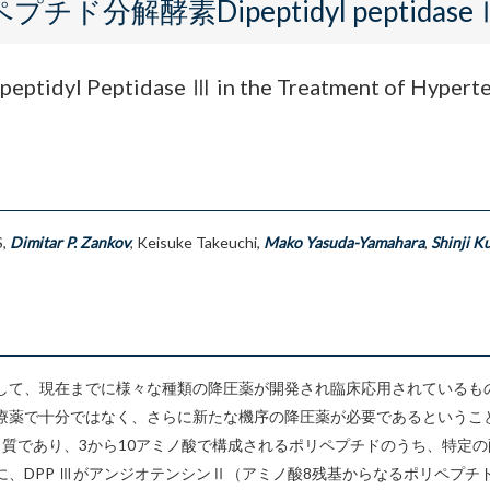
ド分解酵素Dipeptidyl peptidas
peptidyl Peptidase Ⅲ in the Treatment of Hyperte
S,
Dimitar P. Zankov
, Keisuke Takeuchi,
Mako Yasuda-Yamahara
,
Shinji K
して、現在までに様々な種類の降圧薬が開発され臨床応用されているも
で十分ではなく、さらに新たな機序の降圧薬が必要であるということを意味し
のタンパク質であり、3から10アミノ酸で構成されるポリペプチドのうち、特
、DPP ⅢがアンジオテンシンⅡ（アミノ酸8残基からなるポリペプチ