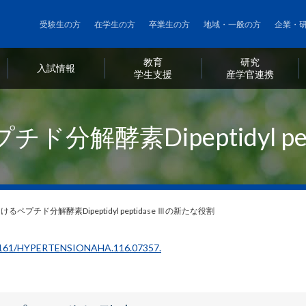
メ
受験生の方
在学生の方
卒業生の方
地域・一般の方
企業・
イ
ン
教育
研究
コ
利
入試情報
・
学生支援
・
産学官連携
ン
用
テ
者
ン
解酵素Dipeptidyl pe
ツ
別
に
メ
移
ニ
動
ュ
ペプチド分解酵素Dipeptidyl peptidase Ⅲの新たな役割
ー
1161/HYPERTENSIONAHA.116.07357.