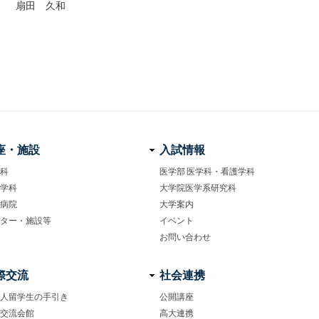
） 扇田 久和
座・施設
入試情報
科
医学部 医学科・看護学科
学科
大学院医学系研究科
病院
大学案内
ター・施設等
イベント
お問い合わせ
際交流
社会連携
人留学生の手引き
公開講座
交流会館
高大連携