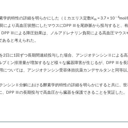
－6
酵素学的特性の詳細を明らかにした（ミカエリス定数K
= 3.7 × 10
mo
m
ンⅡ負荷により高血圧状態にしたマウスにDPP Ⅲを尾静脈から投与すると
た。DPP Ⅲによる降圧効果は、ノルアドレナリン負荷による高血圧マウ
であると考えられた。
Ⅲを2日に1回ずつ長期間連続投与した場合、アンジオテンシンⅡによる
ルブミン排泄量が増加するなど様々な臓器障害が生じるが、DPP Ⅲを
作用については、アンジオテンシン受容体拮抗薬カンデサルタンと同等以
オテンシンⅡ分解における酵素学的特性の詳細を明らかにすると共に、世界
、DPP Ⅲの長期投与で高血圧から臓器を保護できることを実証した。