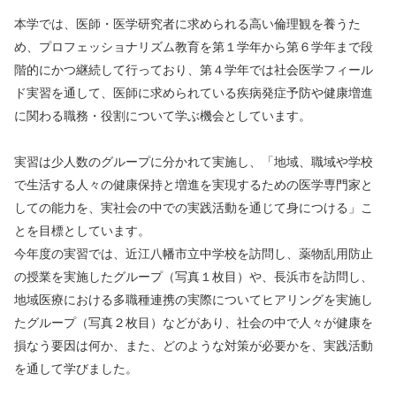
本学では、医師・医学研究者に求められる高い倫理観を養うた
め、プロフェッショナリズム教育を第１学年から第６学年まで段
階的にかつ継続して行っており、第４学年では社会医学フィール
ド実習を通して、医師に求められている疾病発症予防や健康増進
に関わる職務・役割について学ぶ機会としています。
実習は少人数のグループに分かれて実施し、「地域、職域や学校
で生活する人々の健康保持と増進を実現するための医学専門家と
しての能力を、実社会の中での実践活動を通じて身につける」こ
とを目標としています。
今年度の実習では、近江八幡市立中学校を訪問し、薬物乱用防止
の授業を実施したグループ（写真１枚目）や、長浜市を訪問し、
地域医療における多職種連携の実際についてヒアリングを実施し
たグループ（写真２枚目）などがあり、社会の中で人々が健康を
損なう要因は何か、また、どのような対策が必要かを、実践活動
を通して学びました。