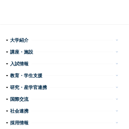
大学紹介
keyboard_arrow_down
理念・使命
学長メッセージ
特色ある取り組み
運営組織
情報公開
講座・施設
keyboard_arrow_down
フ
医学科
看護学科
附属病院
センター・施設等
入試情報
keyboard_arrow_down
ッ
医学部 医学科・看護学科
大学院医学系研究科
大学案内
イベント
お問い合わせ
教育・学生支援
keyboard_arrow_down
タ
教育
学生生活
特色ある教育プログラム
諸手続・諸証明
学生相談
研究・産学官連携
ー
keyboard_arrow_down
産学官連携
重点プロジェクト・研究成果
研究支援
研究公正
ナ
国際交流
keyboard_arrow_down
ビ
外国人留学生の手引き
国際交流会館
社会連携
keyboard_arrow_down
ゲ
公開講座
高大連携
地域医療教育研究拠点
震災支援
採用情報
keyboard_arrow_down
ー