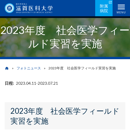
メ
附属
病院
イ
MENU
ン
2023年度 社会医学フィー
コ
ン
ルド実習を実施
テ
ン
ツ
に
フォトニュース
2023年度 社会医学フィールド実習を実施
home
移
動
日程
2023.04.11-2023.07.21
パ
ン
く
2023年度 社会医学フィールド
ず
実習を実施