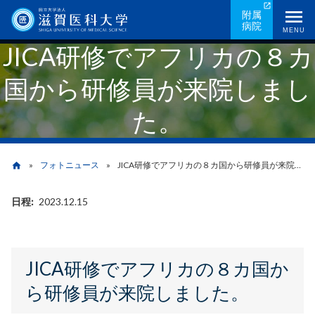
メ
附属
病院
イ
MENU
JICA研修でアフリカの８カ
ン
コ
国から研修員が来院しまし
ン
テ
た。
ン
ツ
に
フォトニュース
JICA研修でアフリカの８カ国から研修員が来院しました。
home
移
動
日程
2023.12.15
パ
ン
く
JICA研修でアフリカの８カ国か
ず
ら研修員が来院しました。