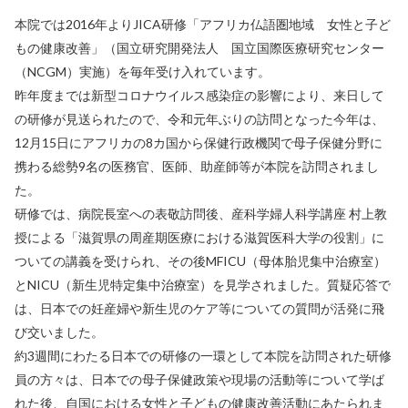
本院では2016年よりJICA研修「アフリカ仏語圏地域 女性と子ど
もの健康改善」（国立研究開発法人 国立国際医療研究センター
（NCGM）実施）を毎年受け入れています。
昨年度までは新型コロナウイルス感染症の影響により、来日して
の研修が見送られたので、令和元年ぶりの訪問となった今年は、
12月15日にアフリカの8カ国から保健行政機関で母子保健分野に
携わる総勢9名の医務官、医師、助産師等が本院を訪問されまし
た。
研修では、病院長室への表敬訪問後、産科学婦人科学講座 村上教
授による「滋賀県の周産期医療における滋賀医科大学の役割」に
ついての講義を受けられ、その後MFICU（母体胎児集中治療室）
とNICU（新生児特定集中治療室）を見学されました。質疑応答で
は、日本での妊産婦や新生児のケア等についての質問が活発に飛
び交いました。
約3週間にわたる日本での研修の一環として本院を訪問された研修
員の方々は、日本での母子保健政策や現場の活動等について学ば
れた後、自国における女性と子どもの健康改善活動にあたられま