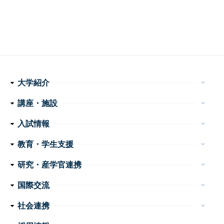
大学紹介
keyboard_arrow_down
理念・使命
学長メッセージ
特色ある取り組み
運営組織
情報公開
講座・施設
keyboard_arrow_down
フ
医学科
看護学科
附属病院
センター・施設等
入試情報
keyboard_arrow_down
ッ
医学部 医学科・看護学科
大学院医学系研究科
大学案内
イベント
お問い合わせ
教育・学生支援
keyboard_arrow_down
タ
教育
学生生活
特色ある教育プログラム
諸手続・諸証明
学生相談
研究・産学官連携
ー
keyboard_arrow_down
産学官連携
重点プロジェクト・研究成果
研究支援
研究公正
ナ
国際交流
keyboard_arrow_down
ビ
外国人留学生の手引き
国際交流会館
社会連携
keyboard_arrow_down
ゲ
公開講座
高大連携
地域医療教育研究拠点
震災支援