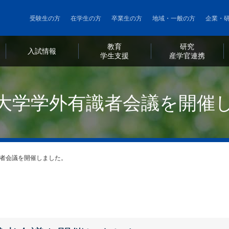
メ
受験生の方
在学生の方
卒業生の方
地域・一般の方
企業・
イ
ン
教育
研究
コ
利
入試情報
・
学生支援
・
産学官連携
ン
用
テ
者
ン
大学学外有識者会議を開催
ツ
別
に
メ
移
ニ
動
ュ
者会議を開催しました。
ー