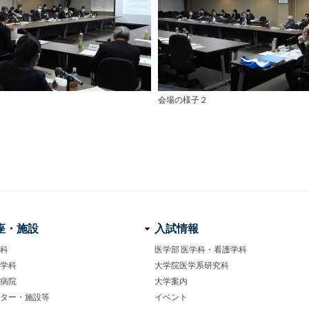
会場の様子２
座・施設
入試情報
科
医学部 医学科・看護学科
学科
大学院医学系研究科
病院
大学案内
ター・施設等
イベント