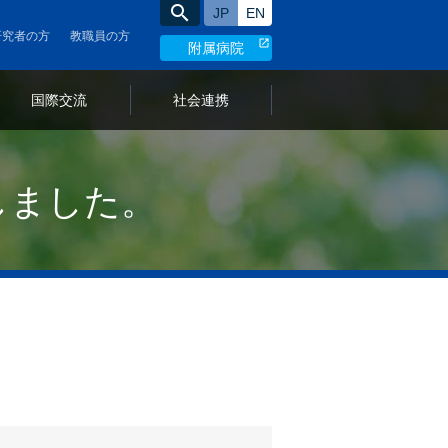
search
日本語サイト
English site
研究者の方
教職員の方
附属病院
言
国際交流
社会連携
語
の
切
しました。
り
替
え