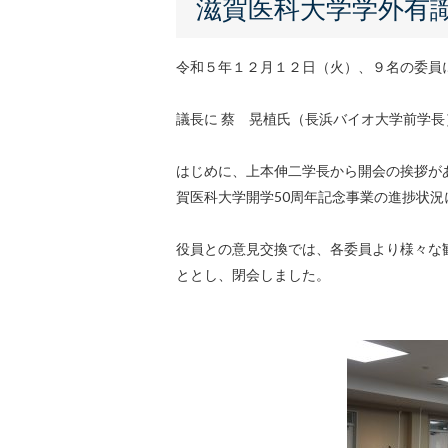
く
滋賀医科大学学外有
ず
令和５年１２月１２日（火）、９名の委員
議長に 蔡 晃植氏（長浜バイオ大学前学
はじめに、上本伸二学長から開会の挨拶が
賀医科大学開学50周年記念事業の進捗状
役員との意見交換では、各委員より様々な
ととし、閉会しました。