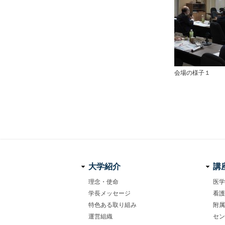
会場の様子１
大学紹介
講
理念・使命
医学
学長メッセージ
看護
フ
特色ある取り組み
附属
ッ
運営組織
セン