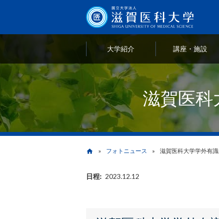
大学紹介
講座・施設
滋賀医科
フォトニュース
滋賀医科大学学外有識
home
日程
2023.12.12
パ
ン