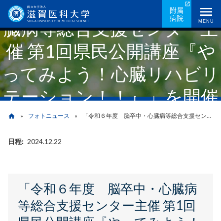
「令和６年度 脳卒中・心
メ
附属
病院
イ
臓病等総合支援センター主
MENU
ン
催 第1回県民公開講座『や
コ
ン
ってみよう！心臓リハビリ
テ
ン
テーション！！』」を開催
ツ
に
しました。
フォトニュース
「令和６年度 脳卒中・心臓病等総合支援センター主催 第1回県民公開講座『やってみよう！心臓リハビリテーション！！』」を開催しました。
home
移
動
日程
2024.12.22
パ
ン
く
「令和６年度 脳卒中・心臓病
ず
等総合支援センター主催 第1回