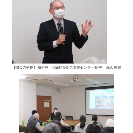
【開会の挨拶】 脳卒中・心臓病等総合支援センター長 中川 義久 教授