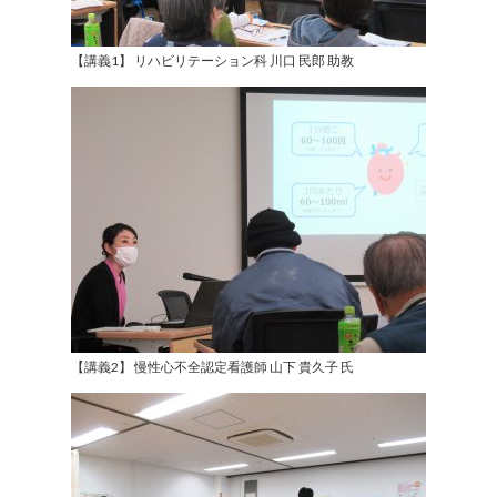
【講義1】 リハビリテーション科 川口 民郎 助教
【講義2】 慢性心不全認定看護師 山下 貴久子 氏