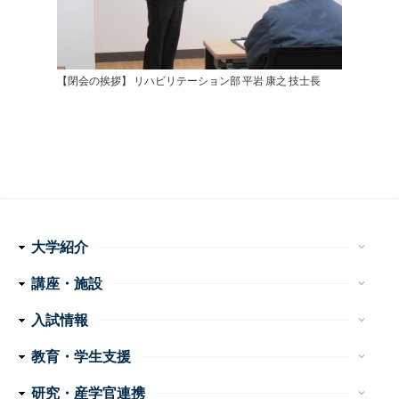
【閉会の挨拶】 リハビリテーション部 平岩 康之 技士長
大学紹介
keyboard_arrow_down
理念・使命
学長メッセージ
特色ある取り組み
運営組織
情報公開
講座・施設
keyboard_arrow_down
フ
医学科
看護学科
附属病院
センター・施設等
入試情報
keyboard_arrow_down
ッ
医学部 医学科・看護学科
大学院医学系研究科
大学案内
イベント
お問い合わせ
教育・学生支援
keyboard_arrow_down
タ
教育
学生生活
特色ある教育プログラム
諸手続・諸証明
学生相談
研究・産学官連携
keyboard_arrow_down