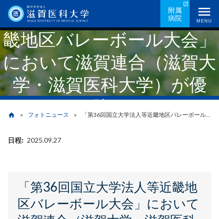
メ
「第36回国立大学法人等近
附属
病院
イ
MENU
畿地区バレーボール大会」
ン
コ
において滋賀連合（滋賀大
ン
テ
学・滋賀医科大学）が優
ン
ツ
勝！
に
フォトニュース
「第36回国立大学法人等近畿地区バレーボール大会」において滋賀連合（滋賀大学・滋賀医科大学）が優勝！
home
移
動
日程
2025.09.27
パ
ン
く
「第36回国立大学法人等近畿地
ず
区バレーボール大会」において