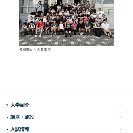
各機関からの参加者
大学紹介
keyboard_arrow_down
理念・使命
学長メッセージ
特色ある取り組み
運営組織
情報公開
講座・施設
keyboard_arrow_down
フ
医学科
看護学科
附属病院
センター・施設等
入試情報
keyboard_arrow_down