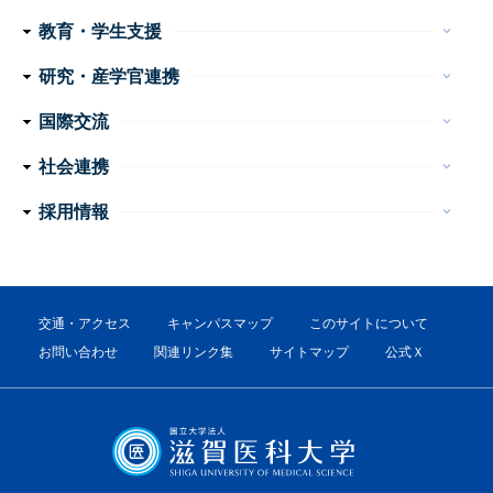
ッ
医学部 医学科・看護学科
大学院医学系研究科
大学案内
イベント
お問い合わせ
教育・学生支援
keyboard_arrow_down
タ
教育
学生生活
特色ある教育プログラム
諸手続・諸証明
学生相談
研究・産学官連携
ー
keyboard_arrow_down
産学官連携
重点プロジェクト・研究成果
研究支援
研究公正
ナ
国際交流
keyboard_arrow_down
ビ
外国人留学生の手引き
国際交流会館
社会連携
keyboard_arrow_down
ゲ
公開講座
高大連携
地域医療教育研究拠点
震災支援
採用情報
keyboard_arrow_down
ー
教員
事務職員・技術職員（常勤）
事務系・技術系職員（非常勤）
看護職員・看護補助者
医療技術職員
障害者雇用（非常勤）
シ
ョ
交通・アクセス
キャンパスマップ
このサイトについて
ン
お問い合わせ
関連リンク集
サイトマップ
公式Ｘ
フ
ッ
タ