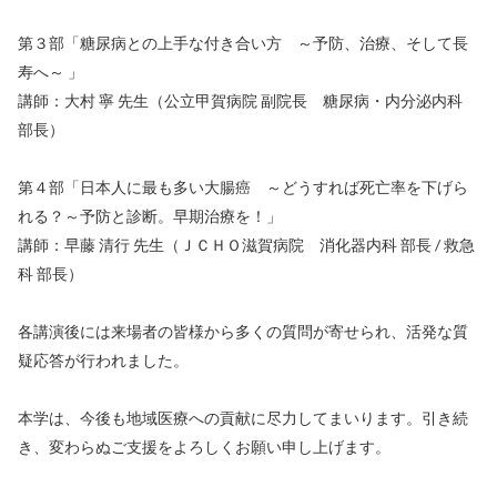
第３部「糖尿病との上手な付き合い方 ～予防、治療、そして長
寿へ～ 」
講師：大村 寧 先生（公立甲賀病院 副院長 糖尿病・内分泌内科
部長）
第４部「日本人に最も多い大腸癌 ～どうすれば死亡率を下げら
れる？～予防と診断。早期治療を！」
講師：早藤 清行 先生（ＪＣＨＯ滋賀病院 消化器内科 部長 / 救急
科 部長）
各講演後には来場者の皆様から多くの質問が寄せられ、活発な質
疑応答が行われました。
本学は、今後も地域医療への貢献に尽力してまいります。引き続
き、変わらぬご支援をよろしくお願い申し上げます。