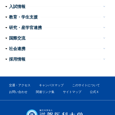
フ
医学科
看護学科
附属病院
センター・施設等
入試情報
keyboard_arrow_down
ッ
医学部 医学科・看護学科
大学院医学系研究科
大学案内
イベント
お問い合わせ
教育・学生支援
keyboard_arrow_down
タ
教育
学生生活
特色ある教育プログラム
諸手続・諸証明
学生相談
研究・産学官連携
ー
keyboard_arrow_down
産学官連携
重点プロジェクト・研究成果
研究支援
研究公正
ナ
国際交流
keyboard_arrow_down
ビ
外国人留学生の手引き
国際交流会館
社会連携
keyboard_arrow_down
ゲ
公開講座
高大連携
地域医療教育研究拠点
震災支援
採用情報
keyboard_arrow_down
ー
教員
事務職員・技術職員（常勤）
事務系・技術系職員（非常勤）
看護職員・看護補助者
医療技術職員
障害者雇用（非常勤）
シ
ョ
交通・アクセス
キャンパスマップ
このサイトについて
ン
お問い合わせ
関連リンク集
サイトマップ
公式Ｘ
フ
ッ