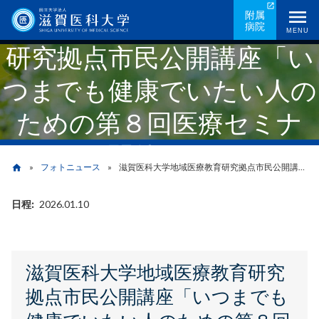
メ
滋賀医科大学地域医療教育
附属
病院
イ
MENU
研究拠点市民公開講座「い
ン
コ
つまでも健康でいたい人の
ン
テ
ための第８回医療セミナ
ン
ツ
ー」を開催しました。
に
フォトニュース
滋賀医科大学地域医療教育研究拠点市民公開講座「いつまでも健康でいたい人のための第８回医療セミナー」を開催しました。
home
移
動
日程
2026.01.10
パ
ン
く
滋賀医科大学地域医療教育研究
ず
拠点市民公開講座「いつまでも