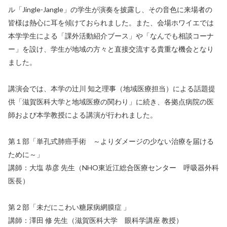
ル「Jingle-Jangle」の学生が演奏を披露し、その音色に来場者の
皆様は熱心に耳を傾けておられました。また、会場ホワイエでは
本学学生による「課外活動紹介ブース」や「なんでも相談コーナ
ー」を設け、学生が地域の方々と直接交流する貴重な機会となり
ました。
講演会では、本学の辻川 知之理事（地域医療担当）による話題提
供「滋賀医科大学と地域医療の関わり」に続き、各拠点病院の医
師および本学教授による講演が行われました。
第１部「単孔式肺癌手術 ～よりダメージの少ない治療を届ける
ために～」
講師：大塩 恭彦 先生（NHO東近江総合医療センター 呼吸器外科
医長）
第２部「未だにこわい糖尿病網膜症 」
講師：澤田 修 先生（滋賀医科大学 眼科学講座 教授）