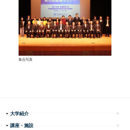
集合写真
大学紹介
keyboard_arrow_down
理念・使命
学長メッセージ
特色ある取り組み
運営組織
情報公開
講座・施設
keyboard_arrow_down