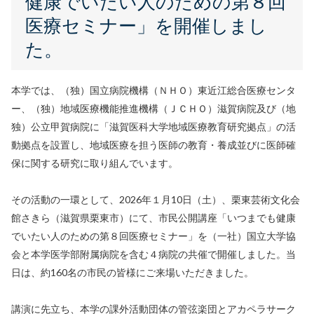
健康でいたい人のための第８回
医療セミナー」を開催しまし
た。
本学では、（独）国立病院機構（ＮＨＯ）東近江総合医療センタ
ー、（独）地域医療機能推進機構（ＪＣＨＯ）滋賀病院及び（地
独）公立甲賀病院に「滋賀医科大学地域医療教育研究拠点」の活
動拠点を設置し、地域医療を担う医師の教育・養成並びに医師確
保に関する研究に取り組んでいます。
その活動の一環として、2026年１月10日（土）、栗東芸術文化会
館さきら（滋賀県栗東市）にて、市民公開講座「いつまでも健康
でいたい人のための第８回医療セミナー」を（一社）国立大学協
会と本学医学部附属病院を含む４病院の共催で開催しました。当
日は、約160名の市民の皆様にご来場いただきました。
講演に先立ち、本学の課外活動団体の管弦楽団とアカペラサーク