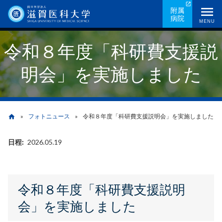
メ
附属
病院
イ
MENU
ン
令和８年度「科研費支援説
コ
ン
明会」を実施しました
テ
ン
ツ
に
フォトニュース
令和８年度「科研費支援説明会」を実施しました
home
移
動
日程
2026.05.19
パ
ン
く
令和８年度「科研費支援説明
ず
会」を実施しました