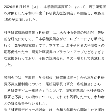
2026年５月19日（火）、本学臨床講義室２において、若手研究者
を対象とした令和８年度「科研費支援説明会」を開催し、教職員
15名が参加しました。
科学研究費助成事業（科研費）は、あらゆる分野の独創的・先駆
的な研究に対して、日本学術振興会がピアレビューにより助成を
行う「競争的研究費」です。本学では、若手研究者の科研費への
応募促進のため、研究計画調書のブラッシュアップなどさまざま
な支援を行っており、今回の説明会も、その一環として実施しま
した。
説明会では、等教授・学長補佐（研究推進担当）から本学の科研
費応募支援制度について、尾松副学長（研究・広報担当）から
※
「科研費デビュー相談会」
について、研究推進課から科研費の
概要と応募までの流れについて、それぞれ説明したのち、参加者
との質疑応答を行いました。
※「科研費デビュー相談会」は、令和５年度から開始した支援制