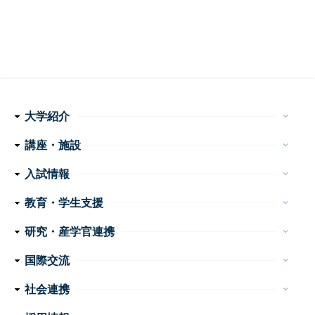
大学紹介
keyboard_arrow_down
理念・使命
学長メッセージ
特色ある取り組み
運営組織
情報公開
講座・施設
keyboard_arrow_down
フ
医学科
看護学科
附属病院
センター・施設等
入試情報
keyboard_arrow_down
ッ
医学部 医学科・看護学科
大学院医学系研究科
大学案内
イベント
お問い合わせ
教育・学生支援
keyboard_arrow_down
タ
教育
学生生活
特色ある教育プログラム
諸手続・諸証明
学生相談
研究・産学官連携
ー
keyboard_arrow_down
産学官連携
重点プロジェクト・研究成果
研究支援
研究公正
ナ
国際交流
keyboard_arrow_down
ビ
外国人留学生の手引き
国際交流会館
社会連携
keyboard_arrow_down
ゲ
公開講座
高大連携
地域医療教育研究拠点
震災支援