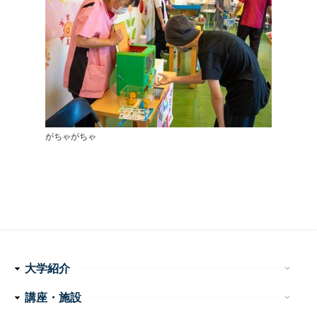
がちゃがちゃ
大学紹介
keyboard_arrow_down
理念・使命
学長メッセージ
特色ある取り組み
運営組織
情報公開
講座・施設
keyboard_arrow_down