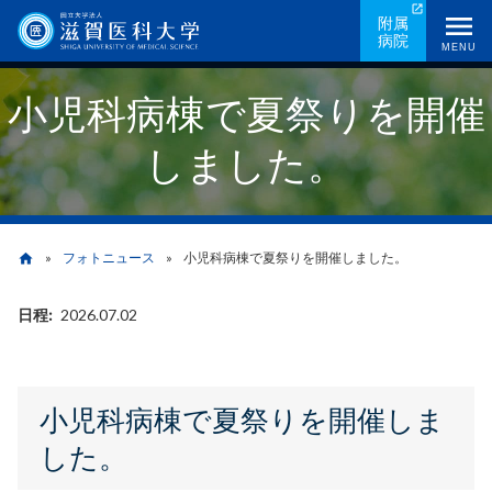
メ
附属
病院
イ
MENU
ン
小児科病棟で夏祭りを開催
コ
ン
しました。
テ
ン
ツ
に
フォトニュース
小児科病棟で夏祭りを開催しました。
home
移
動
日程
2026.07.02
パ
ン
く
小児科病棟で夏祭りを開催しま
ず
した。