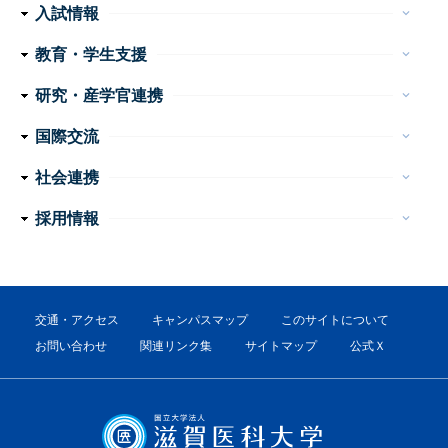
フ
医学科
看護学科
附属病院
センター・施設等
入試情報
keyboard_arrow_down
ッ
医学部 医学科・看護学科
大学院医学系研究科
大学案内
イベント
お問い合わせ
教育・学生支援
keyboard_arrow_down
タ
教育
学生生活
特色ある教育プログラム
諸手続・諸証明
学生相談
研究・産学官連携
ー
keyboard_arrow_down
産学官連携
重点プロジェクト・研究成果
研究支援
研究公正
ナ
国際交流
keyboard_arrow_down
ビ
外国人留学生の手引き
国際交流会館
社会連携
keyboard_arrow_down
ゲ
公開講座
高大連携
地域医療教育研究拠点
震災支援
採用情報
keyboard_arrow_down
ー
教員
事務職員・技術職員（常勤）
事務系・技術系職員（非常勤）
看護職員・看護補助者
医療技術職員
障害者雇用（非常勤）
シ
ョ
交通・アクセス
キャンパスマップ
このサイトについて
ン
お問い合わせ
関連リンク集
サイトマップ
公式Ｘ
フ
ッ