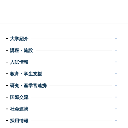
大学紹介
keyboard_arrow_down
理念・使命
学長メッセージ
特色ある取り組み
運営組織
情報公開
講座・施設
keyboard_arrow_down
フ
医学科
看護学科
附属病院
センター・施設等
入試情報
keyboard_arrow_down
ッ
医学部 医学科・看護学科
大学院医学系研究科
大学案内
イベント
お問い合わせ
教育・学生支援
keyboard_arrow_down
タ
教育
学生生活
特色ある教育プログラム
諸手続・諸証明
学生相談
研究・産学官連携
ー
keyboard_arrow_down
産学官連携
重点プロジェクト・研究成果
研究支援
研究公正
ナ
国際交流
keyboard_arrow_down
ビ
外国人留学生の手引き
国際交流会館
社会連携
keyboard_arrow_down
ゲ
公開講座
高大連携
地域医療教育研究拠点
震災支援
採用情報
keyboard_arrow_down
ー