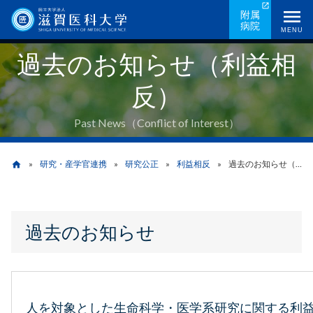
メ
附属
病院
イ
MENU
ン
過去のお知らせ（利益相
コ
ン
反）
テ
ン
Past News（Conflict of Interest）
ツ
に
研究・産学官連携
研究公正
利益相反
過去のお知らせ（利益相反）
home
移
動
パ
過去のお知らせ
ン
く
ず
人を対象とした生命科学・医学系研究に関する利