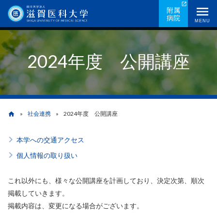
メ
附属
病院
イ
MENU
ン
コ
2024年度 公開講座
ン
テ
ン
ツ
に
社会連携
2024年度 公開講座
home
移
動
本学への交通アクセス
パ
個人情報の取り扱い
ン
く
これ以外にも、様々な公開講座を計画しており、決定次第、順次
掲載していきます。
ず
掲載内容は、変更になる場合がございます。