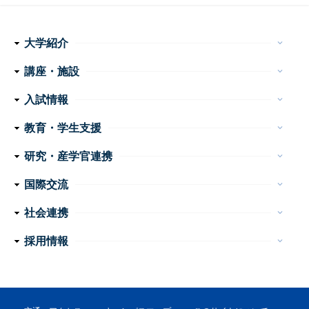
大学紹介
keyboard_arrow_down
理念・使命
学長メッセージ
特色ある取り組み
運営組織
情報公開
講座・施設
keyboard_arrow_down
フ
医学科
看護学科
附属病院
センター・施設等
入試情報
keyboard_arrow_down
ッ
医学部 医学科・看護学科
大学院医学系研究科
大学案内
イベント
お問い合わせ
教育・学生支援
keyboard_arrow_down
タ
教育
学生生活
特色ある教育プログラム
諸手続・諸証明
学生相談
研究・産学官連携
ー
keyboard_arrow_down
産学官連携
重点プロジェクト・研究成果
研究支援
研究公正
ナ
国際交流
keyboard_arrow_down
ビ
外国人留学生の手引き
国際交流会館
社会連携
keyboard_arrow_down
ゲ
公開講座
高大連携
地域医療教育研究拠点
震災支援
採用情報
keyboard_arrow_down
ー
教員
事務職員・技術職員（常勤）
事務系・技術系職員（非常勤）
看護職員・看護補助者
医療技術職員
障害者雇用（非常勤）
シ
ョ