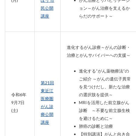
(月)
ぼう’市
がん治療とリハビリテーシ
民公開
ョン～がん治療を支えるか
講座
らだのサポート～
進化するがん診療～がんの診断・
治療とがんサバイバーへの支援～
進化する“がん薬物療法”の
ご紹介 ～がんの遺伝子異常
第21回
を見つけだし、新たな治療
東近江
令和6年
の選択肢を提供～
医療圏
9月7日
MRIを活用した前立腺がん
がん診
(土)
診断 ～不要な前立腺生検
療公開
を避けるために～
講座
肺癌の診断と治療
【特別講演】がんと向き合