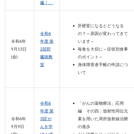
臓！」
肝硬変になるとどうなる
令和6
の？～原因が変わってきて
令和6年
年度 第
います～
9月13日
2回肝
毎食を大切に～症状別食事
(金)
臓病教
のポイント～
室
身体障害者手帳の申請につ
いて
令和6
「がんの薬物療法」応用
年度 第
編 その四；放射性同位元
令和6年
3回‘が
素を用いた局所放射線治療
9月9日
んを学
の進歩