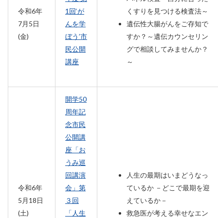
令和6年
1回‘が
くすりを見つける検査法～
7月5日
んを学
遺伝性大腸がんをご存知で
(金)
ぼう’市
すか？～遺伝カウンセリン
民公開
グで相談してみませんか？
講座
～
開学50
周年記
念市民
公開講
座「お
うみ巡
回講演
人生の最期はいまどうなっ
令和6年
会」第
ているか －どこで最期を迎
5月18日
３回
えているか－
(土)
「人生
救急医が考える幸せなエン