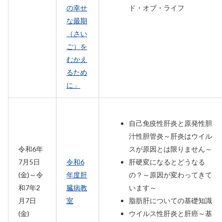
の幸せ
ド・オブ・ライフ
な最期
（さい
ご）を
むかえ
るため
に」
自己免疫性肝炎と原発性胆
汁性胆管炎～肝炎はウイル
令和6年
スが原因とは限りません～
7月5日
令和6
肝硬変になるとどうなる
(金)～令
年度肝
の？～原因が変わってきて
和7年2
臓病教
います～
月7日
室
脂肪肝についての基礎知識
(金)
ウイルス性肝炎と肝癌～基