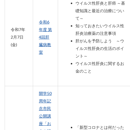
ウイルス性肝炎と肝癌 ～基
礎知識と最近の治療につい
て～
令和6
知っておきたいウイルス性
令和7年
年度 第
肝炎治療薬の注意事項
2月7日
4回肝
肝がんを予防しよう ～ウ
(金)
臓病教
イルス性肝炎の生活のポイ
室
ント～
ウイルス性肝炎に関するお
金のこと
開学50
周年記
念市民
公開講
座「お
「新型コロナとは何だった