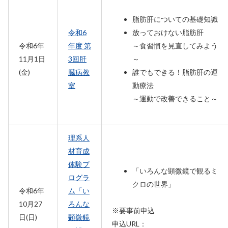
脂肪肝についての基礎知識
令和6
放っておけない脂肪肝
令和6年
年度 第
～食習慣を見直してみよう
11月1日
3回肝
～
(金)
臓病教
誰でもできる！脂肪肝の運
室
動療法
～運動で改善できること～
理系人
材育成
体験プ
「いろんな顕微鏡で観るミ
ログラ
クロの世界」
令和6年
ム「い
10月27
ろんな
※要事前申込
日(日)
顕微鏡
申込URL：