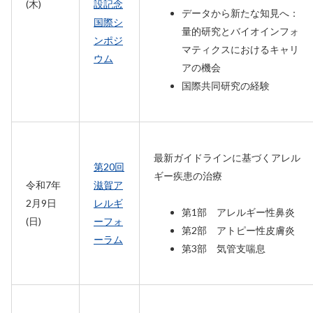
(木)
設記念
データから新たな知見へ：
国際シ
量的研究とバイオインフォ
ンポジ
マティクスにおけるキャリ
ウム
アの機会
国際共同研究の経験
最新ガイドラインに基づくアレル
第20回
ギー疾患の治療
令和7年
滋賀ア
2月9日
レルギ
第1部 アレルギー性鼻炎
(日)
ーフォ
第2部 アトピー性皮膚炎
ーラム
第3部 気管支喘息