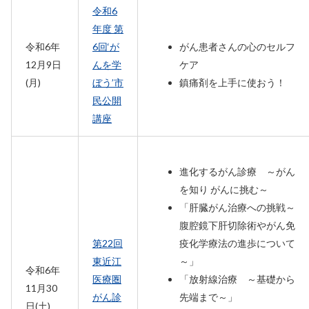
令和6
年度 第
令和6年
6回‘が
がん患者さんの心のセルフ
12月9日
んを学
ケア
(月)
ぼう’市
鎮痛剤を上手に使おう！
民公開
講座
進化するがん診療 ～がん
を知り がんに挑む～
「肝臓がん治療への挑戦～
腹腔鏡下肝切除術やがん免
第22回
疫化学療法の進歩について
東近江
～」
令和6年
医療圏
「放射線治療 ～基礎から
11月30
がん診
先端まで～」
日(土)