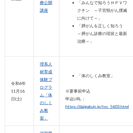
療公開
「みんなで知ろうＨＰＶワ
講座
クチン ～子宮頸がん撲滅
に向けて～」
「膵がんを正しく知ろう
～膵がん診療の現状と最新
治療～」
理系人
材育成
「体のしくみ教室」
体験プ
令和6年
ログラ
11月16
※要事前申込
ム「体
日(土)
申込URL：
のしく
https://daigakujc.jp/toc_5603.html
み教
室」