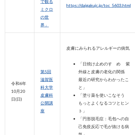
で観る
https://daigakujc.jp/toc_5603.html
ミクロ
の世
界」
皮膚にみられるアレルギーの病気
「日焼け止めのすゝめ 紫
第5回
外線と皮膚の老化の関係
滋賀医
最近の研究からわかったこ
令和6年
科大学
と」
10月20
皮膚科
「塗り薬を使いこなそう
日(日)
公開講
もっとよくなるコツとヒン
座
ト」
「円形脱毛症：毛包への自
己免疫反応で毛が抜ける病
気」