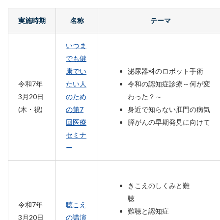
実施時期
名称
テーマ
いつま
でも健
康でい
泌尿器科のロボット手術
令和7年
たい人
令和の認知症診療～何が変
3月20日
のため
わった？～
(木・祝)
の第7
身近で知らない肛門の病気
回医療
膵がんの早期発見に向けて
セミナ
ー
きこえのしくみと難
聴
令和7年
聴こえ
難聴と認知症
3月20日
の講演