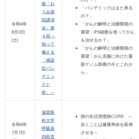
座「お
「パンデミックはまた来る
うみ巡
の？」
回講演
令和6年
「がんの解明と治療開発の
会」第
8月3日
展望：iPS細胞を使ってがん
４回 ～
(土)
を治せるか？」
知って
「がんの解明と治療開発の
備える
展望：がん克服に向けた最
「感染
新ゲノム医療の今とこれか
症パン
ら」
デミッ
クと
癌」～
滋賀医
肺の生活習慣病COPD ～
科大学
令和6年
歩くことは健康寿命を延伸
呼吸器
7月7日
させる～
内科市