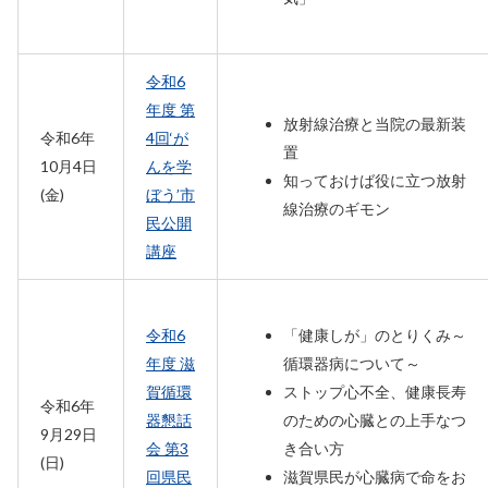
令和6
年度 第
放射線治療と当院の最新装
令和6年
4回‘が
置
10月4日
んを学
知っておけば役に立つ放射
(金)
ぼう’市
線治療のギモン
民公開
講座
令和6
「健康しが」のとりくみ～
年度 滋
循環器病について～
賀循環
ストップ心不全、健康長寿
令和6年
器懇話
のための心臓との上手なつ
9月29日
会 第3
き合い方
(日)
回県民
滋賀県民が心臓病で命をお