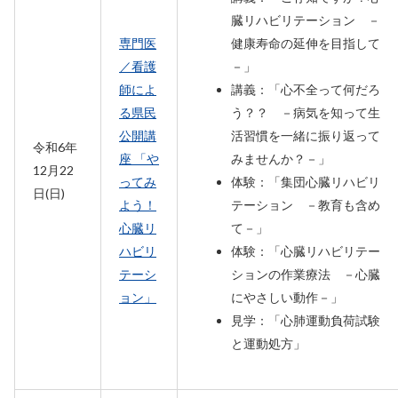
臓リハビリテーション －
専門医
健康寿命の延伸を目指して
／看護
－」
師によ
講義：「心不全って何だろ
る県民
う？？ －病気を知って生
公開講
活習慣を一緒に振り返って
令和6年
座 「や
みませんか？－」
12月22
ってみ
体験：「集団心臓リハビリ
日(日)
よう！
テーション －教育も含め
心臓リ
て－」
ハビリ
体験：「心臓リハビリテー
テーシ
ションの作業療法 －心臓
ョン」
にやさしい動作－」
見学：「心肺運動負荷試験
と運動処方」