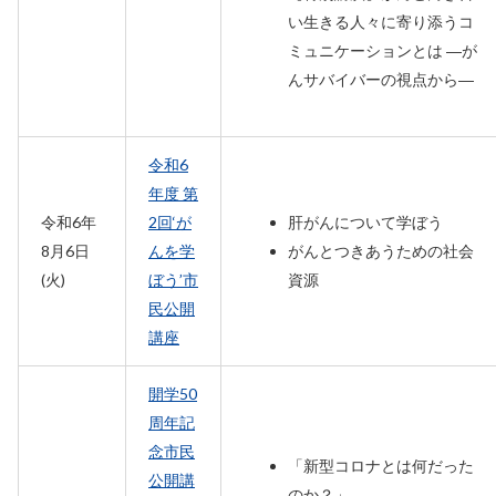
い生きる人々に寄り添うコ
ミュニケーションとは ―が
んサバイバーの視点から―
令和6
年度 第
令和6年
2回‘が
肝がんについて学ぼう
8月6日
んを学
がんとつきあうための社会
(火)
ぼう’市
資源
民公開
講座
開学50
周年記
念市民
「新型コロナとは何だった
公開講
のか？」