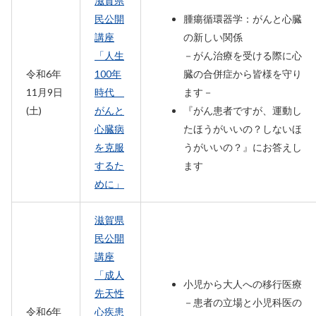
滋賀県
民公開
腫瘍循環器学：がんと心臓
講座
の新しい関係
「人生
－がん治療を受ける際に心
令和6年
100年
臓の合併症から皆様を守り
11月9日
時代
ます－
(土)
がんと
『がん患者ですが、運動し
心臓病
たほうがいいの？しないほ
を克服
うがいいの？』にお答えし
するた
ます
めに」
滋賀県
民公開
講座
「成人
小児から大人への移行医療
先天性
－患者の立場と小児科医の
令和6年
心疾患