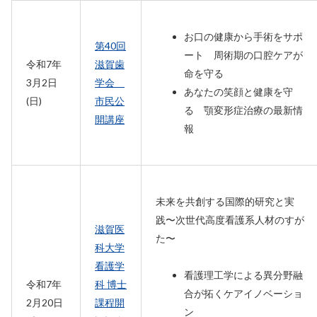
お口の健康から手術をサポ
第40回
ート 周術期の口腔ケアが
令和7年
滋賀歯
命を守る
3月2日
学会
あなたの笑顔と健康を守
(日)
市民公
る 顎変形症治療の最新情
開講座
報
未来を共創する国際的研究と実
践〜次世代高度看護系人材のすが
滋賀医
た〜
科大学
看護学
看護理工学による異分野融
令和7年
科 博士
合が拓くケアイノベーショ
2月20日
課程開
ン