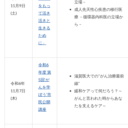
立場－
11月9日
をもっ
成人先天性心疾患の移行医
(土)
て活き
療 －循環器内科医の立場か
活きと
ら－
生きる
ため
に」
令和6
年度 第
滋賀医大での“がん治療最前
5回‘が
令和6年
線”
んを学
11月7日
緩和ケアって何だろう？～
ぼう’市
(木)
がんと言われた時からあな
民公開
たを支えるケア～
講座