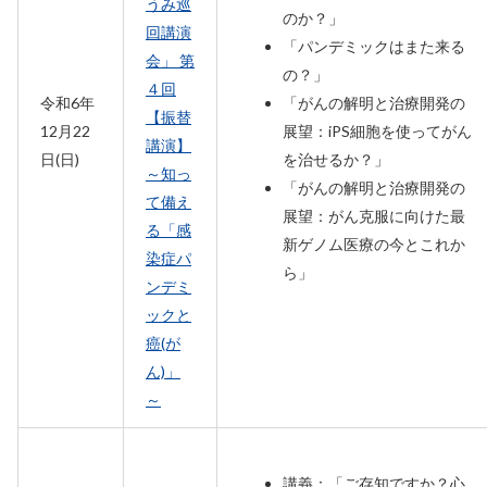
うみ巡
のか？」
回講演
「パンデミックはまた来る
会」 第
の？」
４回
令和6年
「がんの解明と治療開発の
【振替
12月22
展望：iPS細胞を使ってがん
講演】
日(日)
を治せるか？」
～知っ
「がんの解明と治療開発の
て備え
展望：がん克服に向けた最
る「感
新ゲノム医療の今とこれか
染症パ
ら」
ンデミ
ックと
癌(が
ん)」
～
講義：「ご存知ですか？心