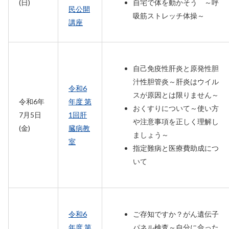
(日)
自宅で体を動かそう ～呼
民公開
吸筋ストレッチ体操～
講座
自己免疫性肝炎と原発性胆
汁性胆管炎～肝炎はウイル
令和6
スが原因とは限りません～
令和6年
年度 第
おくすりについて～使い方
7月5日
1回肝
や注意事項を正しく理解し
(金)
臓病教
ましょう～
室
指定難病と医療費助成につ
いて
令和6
ご存知ですか？がん遺伝子
年度 第
パネル検査～自分に合った