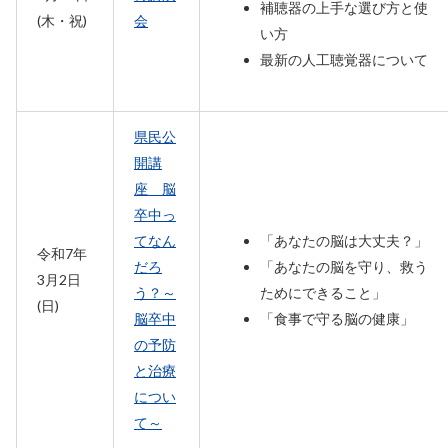
補聴器の上手な選び方と使
(木・祝)
会
い方
最新の人工聴覚器について
県民公
開講
座 脳
卒中っ
てなん
「あなたの脳は大丈夫？」
令和7年
だろ
「あなたの脳を守り、救う
3月2日
う？～
ためにできること」
(日)
脳卒中
「食事で守る脳の健康」
の予防
と治療
につい
て～