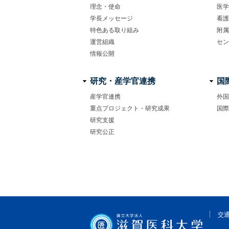
理念・使命
医学
学長メッセージ
看護
フ
特色ある取り組み
附属
ッ
運営組織
セン
情報公開
タ
ー
研究・産学官連携
国
ナ
産学官連携
外国
重点プロジェクト・研究成果
国際
ビ
研究支援
ゲ
研究公正
ー
シ
ョ
ン
交