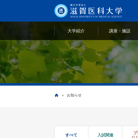
大学紹介
講座・施設
お知らせ
home
パ
ン
プ
すべて
入試関連
リ