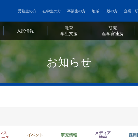
メ
受験生の方
在学生の方
卒業生の方
地域・一般の方
企業・
イ
ン
教育
研究
コ
利
入試情報
・
学生支援
・
産学官連携
ン
用
テ
者
ン
お知らせ
ツ
別
に
メ
移
ニ
動
ュ
ー
レス
メディア
イベント
研究情報
採用
リース
情報