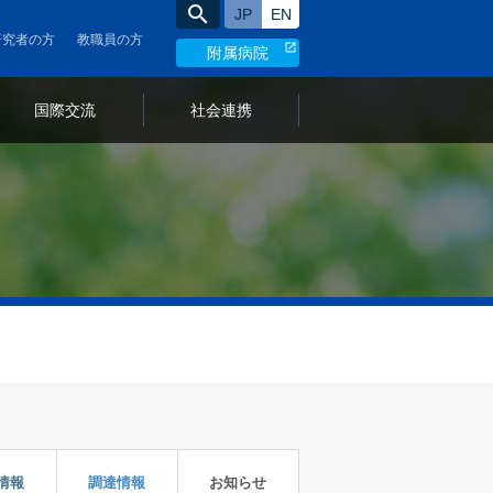
search
日本語サイト
English site
研究者の方
教職員の方
附属病院
言
国際交流
社会連携
語
の
切
り
替
え
情報
調達情報
お知らせ