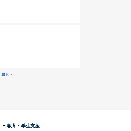
最
最後 »
終
ペ
ー
ジ
教育・学生支援