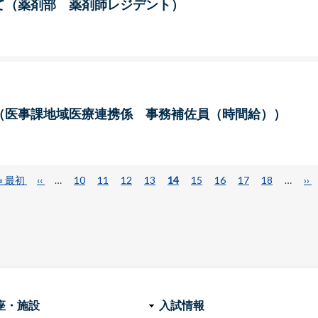
て（薬剤部 薬剤師レジデント）
（医事課地域医療連携係 事務補佐員（時間給））
先
« 最初
前
‹‹
…
ペ
10
ペ
11
ペ
12
ペ
13
カ
14
ペ
15
ペ
16
ペ
17
ペ
18
…
次
››
頭
ペ
ー
ー
ー
ー
レ
ー
ー
ー
ー
ペ
ペ
ー
ジ
ジ
ジ
ジ
ン
ジ
ジ
ジ
ジ
ー
ー
ジ
ト
ジ
ジ
ペ
ー
ジ
座・施設
入試情報