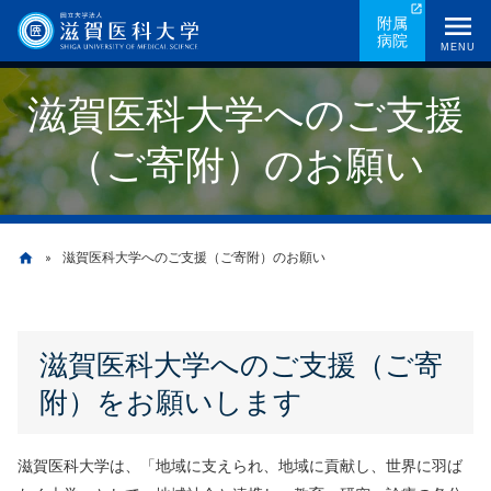
メ
附属
病院
イ
MENU
ン
滋賀医科大学へのご支援
コ
ン
（ご寄附）のお願い
テ
ン
ツ
に
滋賀医科大学へのご支援（ご寄附）のお願い
home
移
動
パ
滋賀医科大学へのご支援（ご寄
ン
附）をお願いします
く
ず
滋賀医科大学は、「地域に支えられ、地域に貢献し、世界に羽ば