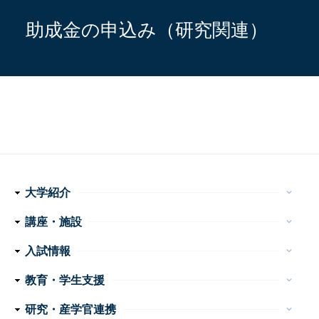
助成金の申込み（研究関連）
大学紹介
keyboard_arrow_down
理念・使命
学長メッセージ
特色ある取り組み
運営組織
情報公開
講座・施設
keyboard_arrow_down
フ
医学科
看護学科
附属病院
センター・施設等
入試情報
keyboard_arrow_down
ッ
医学部 医学科・看護学科
大学院医学系研究科
大学案内
イベント
お問い合わせ
教育・学生支援
keyboard_arrow_down
タ
教育
学生生活
特色ある教育プログラム
諸手続・諸証明
学生相談
研究・産学官連携
ー
keyboard_arrow_down